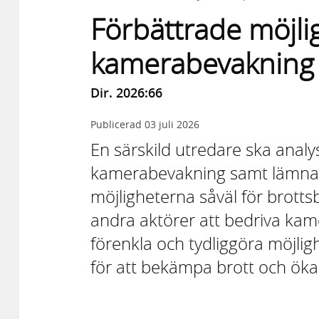
Förbättrade möjli
kamerabevakning
Dir. 2026:66
Publicerad
03 juli 2026
En särskild utredare ska analy
kamerabevakning samt lämna f
möjligheterna såväl för brot
andra aktörer att bedriva kame
förenkla och tydliggöra möjli
för att bekämpa brott och öka