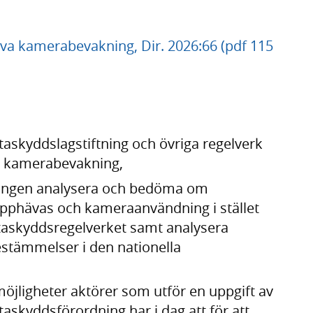
iva kamerabevakning, Dir. 2026:66 (pdf 115
ataskyddslagstiftning och övriga regelverk
v kamerabevakning,
ningen analysera och bedöma om
phävas och kameraanvändning i stället
ataskyddsregelverket samt analysera
stämmelser i den nationella
möjligheter aktörer som utför en uppgift av
taskyddsförordning har i dag att för att