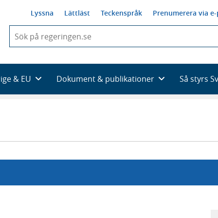
Lyssna
Lättläst
Teckenspråk
Prenumerera via e-
När
du
börjar
skriva
så
rige & EU
Dokument & publikationer
Så styrs S
framträder
en
lista
med
sökförslag