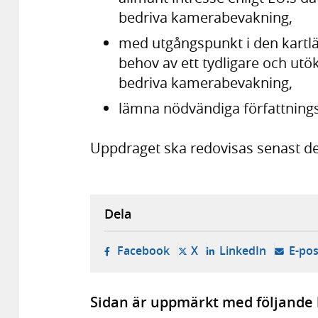
bedriva kamerabevakning,
med utgångspunkt i den kartläg
behov av ett tydligare och utök
bedriva kamerabevakning,
lämna nödvändiga författnings
Uppdraget ska redovisas senast de
Dela
- öppnas i ny flik, extern w
- öppnas i ny flik, ext
- öppnas i
Facebook
X
LinkedIn
E-pos
Sidan är uppmärkt med följande 