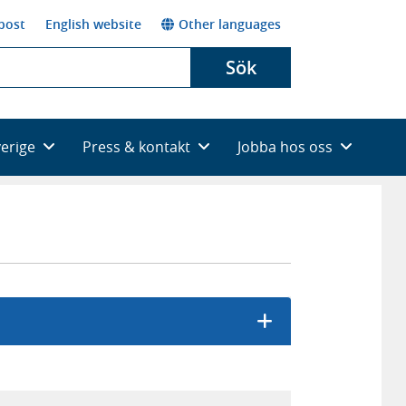
post
English website
Other languages
Sök
verige
Press & kontakt
Jobba hos oss