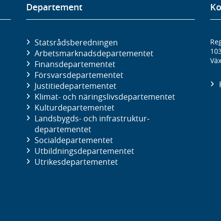
Departement
Ko
Statsrådsberedningen
Reg
10
Arbetsmarknads­departementet
Väx
Finans­departementet
Försvars­departementet
Justitie­departementet
Klimat- och näringslivs­departementet
Kultur­departementet
Landsbygds- och infrastruktur­
departementet
Social­departementet
Utbildnings­departementet
Utrikes­departementet