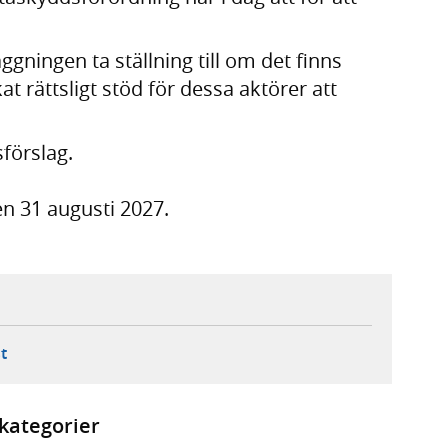
gningen ta ställning till om det finns
at rättsligt stöd för dessa aktörer att
förslag.
n 31 augusti 2027.
ebbplats,
ern webbplats,
 ny flik, extern webbplats,
- öppnar din e-postklient,
t
kategorier