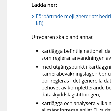
Ladda ner:
Förbättrade möjligheter att bedr
kB)
Utredaren ska bland annat
kartlägga befintlig nationell d
som reglerar användningen a
med utgångspunkt i kartlägg
kamerabevakningslagen bör up
bör regleras i det generella d
behovet av kompletterande be
dataskyddslagstiftningen,
kartlägga och analysera vilka 
allmänt intresse enligt EU:s da