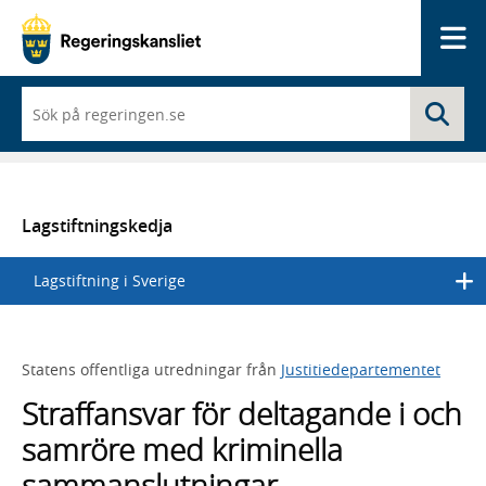
Me
När
Sö
du
börjar
skriva
så
framträder
en
Lagstiftningskedja
lista
med
Lagstiftning i Sverige
sökförslag
Statens offentliga utredningar från
Justitiedepartementet
Straffansvar för deltagande i och
samröre med kriminella
sammanslutningar