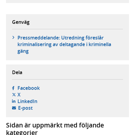
Genväg
Pressmeddelande: Utredning föreslår
kriminalisering av deltagande i kriminella
gäng
Dela
- öppnas i ny flik, extern webbplats,
Facebook
- öppnas i ny flik, extern webbplats,
X
- öppnas i ny flik, extern webbplats,
LinkedIn
- öppnar din e-postklient,
E-post
Sidan är uppmärkt med följande
kategorier