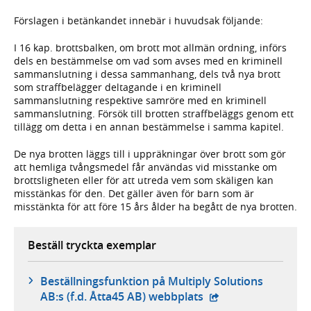
Förslagen i betänkandet innebär i huvudsak följande:
I 16 kap. brottsbalken, om brott mot allmän ordning, införs
dels en bestämmelse om vad som avses med en kriminell
sammanslutning i dessa sammanhang, dels två nya brott
som straffbelägger deltagande i en kriminell
sammanslutning respektive samröre med en kriminell
sammanslutning. Försök till brotten straffbeläggs genom ett
tillägg om detta i en annan bestämmelse i samma kapitel.
De nya brotten läggs till i uppräkningar över brott som gör
att hemliga tvångsmedel får användas vid misstanke om
brottsligheten eller för att utreda vem som skäligen kan
misstänkas för den. Det gäller även för barn som är
misstänkta för att före 15 års ålder ha begått de nya brotten.
Beställ tryckta exemplar
Beställningsfunktion på Multiply Solutions
- extern webbplats,
AB:s (f.d. Åtta45 AB) webbplats