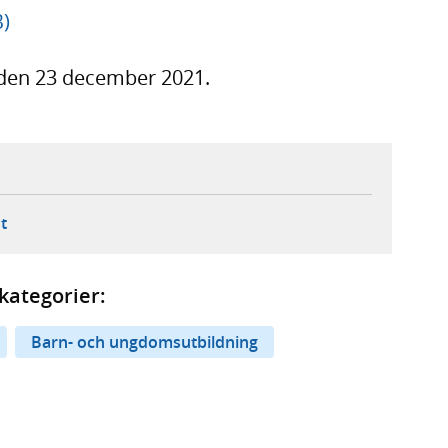
)
r den 23 december 2021.
ebbplats,
ern webbplats,
 ny flik, extern webbplats,
- öppnar din e-postklient,
t
kategorier:
Barn- och ungdomsutbildning