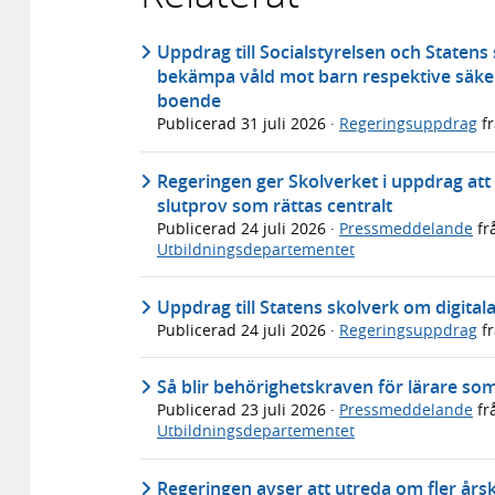
Uppdrag till Socialstyrelsen och Statens
bekämpa våld mot barn respektive säker
boende
Publicerad
31 juli 2026
·
Regeringsuppdrag
f
Regeringen ger Skolverket i uppdrag att u
slutprov som rättas centralt
Publicerad
24 juli 2026
·
Pressmeddelande
fr
Utbildningsdepartementet
Uppdrag till Statens skolverk om digital
Publicerad
24 juli 2026
·
Regeringsuppdrag
f
Så blir behörighetskraven för lärare so
Publicerad
23 juli 2026
·
Pressmeddelande
fr
Utbildningsdepartementet
Regeringen avser att utreda om fler årsku