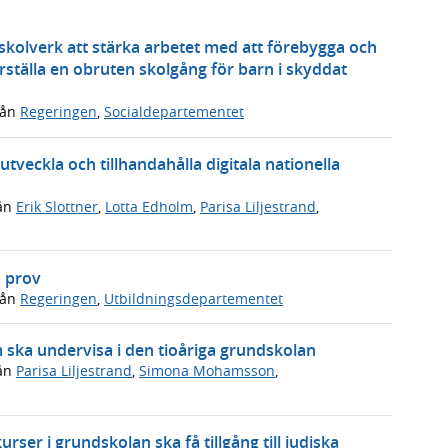
 skolverk att stärka arbetet med att förebygga och
ställa en obruten skolgång för barn i skyddat
rån
Regeringen
,
Socialdepartementet
tveckla och tillhandahålla digitala nationella
ån
Erik Slottner
,
Lotta Edholm
,
Parisa Liljestrand
,
a prov
rån
Regeringen
,
Utbildningsdepartementet
m ska undervisa i den tioåriga grundskolan
ån
Parisa Liljestrand
,
Simona Mohamsson
,
rser i grundskolan ska få tillgång till judiska