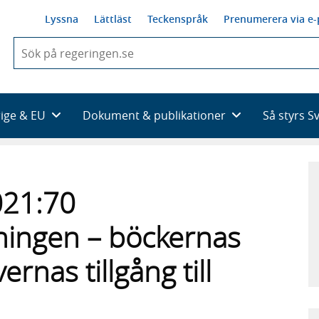
Lyssna
Lättläst
Teckenspråk
Prenumerera via e-
När
du
börjar
skriva
så
rige & EU
Dokument & publikationer
Så styrs S
framträder
en
lista
med
sökförslag
021:70
ingen – böckernas
rnas tillgång till