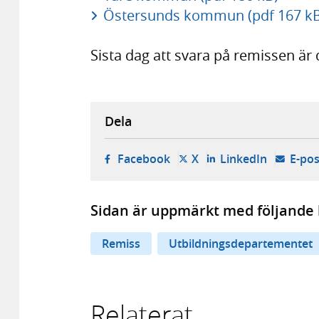
Östersunds kommun (pdf 167 kB
Sista dag att svara på remissen ä
Dela
- öppnas i ny flik, extern w
- öppnas i ny flik, ext
- öppnas i
Facebook
X
LinkedIn
E-pos
Sidan är uppmärkt med följande 
Remiss
Utbildningsdepartementet
Relaterat