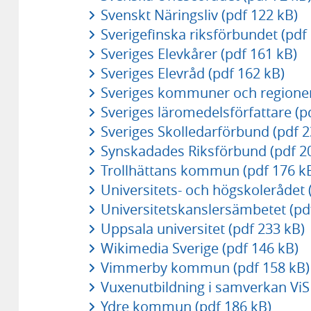
Svenskt Näringsliv (pdf 122 kB)
Sverigefinska riksförbundet (pdf
Sveriges Elevkårer (pdf 161 kB)
Sveriges Elevråd (pdf 162 kB)
Sveriges kommuner och regioner
Sveriges läromedelsförfattare (p
Sveriges Skolledarförbund (pdf 2
Synskadades Riksförbund (pdf 2
Trollhättans kommun (pdf 176 k
Universitets- och högskolerådet 
Universitetskanslersämbetet (pd
Uppsala universitet (pdf 233 kB)
Wikimedia Sverige (pdf 146 kB)
Vimmerby kommun (pdf 158 kB)
Vuxenutbildning i samverkan ViS 
Ydre kommun (pdf 186 kB)