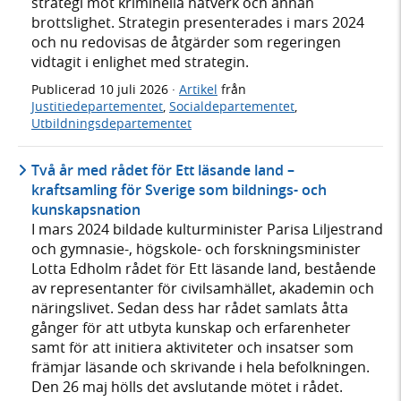
strategi mot kriminella nätverk och annan
brottslighet. Strategin presenterades i mars 2024
och nu redovisas de åtgärder som regeringen
vidtagit i enlighet med strategin.
Publicerad
10 juli 2026
·
Artikel
från
Justitiedepartementet
,
Socialdepartementet
,
Utbildningsdepartementet
Två år med rådet för Ett läsande land –
kraftsamling för Sverige som bildnings- och
kunskapsnation
I mars 2024 bildade kulturminister Parisa Liljestrand
och gymnasie-, högskole- och forskningsminister
Lotta Edholm rådet för Ett läsande land, bestående
av representanter för civilsamhället, akademin och
näringslivet. Sedan dess har rådet samlats åtta
gånger för att utbyta kunskap och erfarenheter
samt för att initiera aktiviteter och insatser som
främjar läsande och skrivande i hela befolkningen.
Den 26 maj hölls det avslutande mötet i rådet.