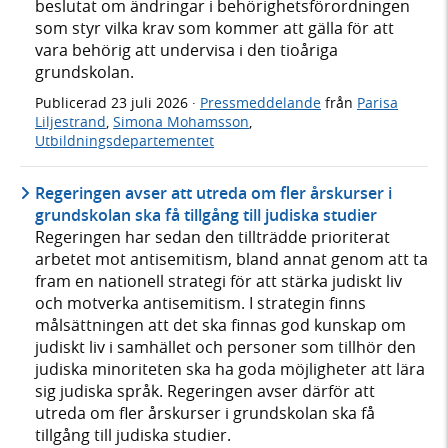
beslutat om ändringar i behörighetsförordningen
som styr vilka krav som kommer att gälla för att
vara behörig att undervisa i den tioåriga
grundskolan.
Publicerad
23 juli 2026
·
Pressmeddelande
från
Parisa
Liljestrand
,
Simona Mohamsson
,
Utbildningsdepartementet
Regeringen avser att utreda om fler årskurser i
grundskolan ska få tillgång till judiska studier
Regeringen har sedan den tillträdde prioriterat
arbetet mot antisemitism, bland annat genom att ta
fram en nationell strategi för att stärka judiskt liv
och motverka antisemitism. I strategin finns
målsättningen att det ska finnas god kunskap om
judiskt liv i samhället och personer som tillhör den
judiska minoriteten ska ha goda möjligheter att lära
sig judiska språk. Regeringen avser därför att
utreda om fler årskurser i grundskolan ska få
tillgång till judiska studier.