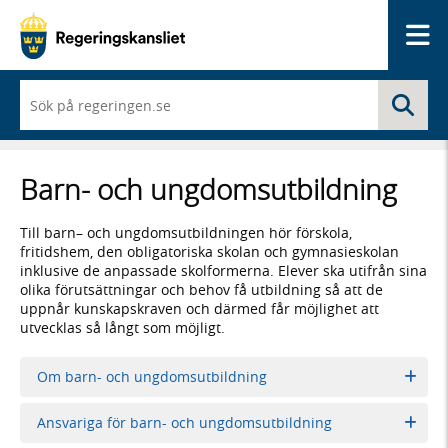
Me
När
Sö
du
börjar
skriva
så
Barn- och ungdomsutbildning
framträder
en
lista
Till barn– och ungdomsutbildningen hör förskola,
med
fritidshem, den obligatoriska skolan och gymnasieskolan
sökförslag
inklusive de anpassade skolformerna. Elever ska utifrån sina
olika förutsättningar och behov få utbildning så att de
uppnår kunskapskraven och därmed får möjlighet att
utvecklas så långt som möjligt.
Om barn- och ungdomsutbildning
Ansvariga för barn- och ungdomsutbildning