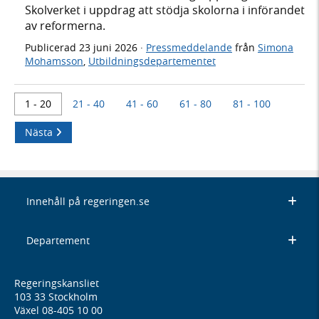
Skolverket i uppdrag att stödja skolorna i införandet
av reformerna.
Publicerad
23 juni 2026
·
Pressmeddelande
från
Simona
Mohamsson
,
Utbildningsdepartementet
1 - 20
21 - 40
41 - 60
61 - 80
81 - 100
Nästa
Innehåll på regeringen.se
Departement
Regeringskansliet
103 33 Stockholm
Växel 08-405 10 00