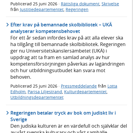
Publicerad
25 juni 2026
·
Rättsliga dokument
,
Skrivelse
från
Justitiedepartementet
,
Regeringen
Efter krav på bemannade skolbibliotek – UKÄ
analyserar kompetensbehovet
För ett år sedan infördes krav på att alla elever ska
ha tillgång till bemannade skolbibliotek. Regeringen
ger nu Universitetskanslersämbetet (UKÄ) i
uppdrag att ta fram en samlad analys av hur
kompetensförsörjningen påverkas av lagändringen
och hur utbildningsutbudet kan svara mot
behoven.
Publicerad
25 juni 2026
·
Pressmeddelande
från
Lotta
Edholm
,
Parisa Liljestrand
,
Kulturdepartementet
,
Utbildningsdepartementet
Regeringen betalar tryck av bok om judiskt liv i
Sverige
Den judiska kulturen är en värdefull och självklar del
av vårt svenska kulturarv och vårt samhälle.