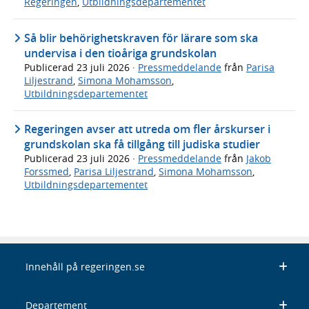
Regeringen
,
Utbildningsdepartementet
Så blir behörighetskraven för lärare som ska
undervisa i den tioåriga grundskolan
Publicerad
23 juli 2026
·
Pressmeddelande
från
Parisa
Liljestrand
,
Simona Mohamsson
,
Utbildningsdepartementet
Regeringen avser att utreda om fler årskurser i
grundskolan ska få tillgång till judiska studier
Publicerad
23 juli 2026
·
Pressmeddelande
från
Jakob
Forssmed
,
Parisa Liljestrand
,
Simona Mohamsson
,
Utbildningsdepartementet
Innehåll på regeringen.se
Departement