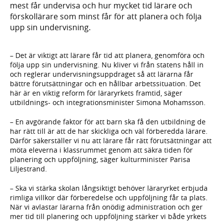
mest får undervisa och hur mycket tid lärare och
förskollärare som minst får för att planera och följa
upp sin undervisning.
– Det är viktigt att lärare får tid att planera, genomföra och
följa upp sin undervisning. Nu kliver vi från statens håll in
och reglerar undervisningsuppdraget så att lärarna får
bättre förutsättningar och en hållbar arbetssituation. Det
här är en viktig reform för läraryrkets framtid, säger
utbildnings- och integrationsminister Simona Mohamsson.
– En avgörande faktor för att barn ska få den utbildning de
har rätt till är att de har skickliga och väl förberedda lärare.
Därför säkerställer vi nu att lärare får rätt förutsättningar att
möta eleverna i klassrummet genom att säkra tiden för
planering och uppföljning, säger kulturminister Parisa
Liljestrand.
– Ska vi stärka skolan långsiktigt behöver läraryrket erbjuda
rimliga villkor där förberedelse och uppföljning får ta plats.
När vi avlastar lärarna från onödig administration och ger
mer tid till planering och uppföljning stärker vi både yrkets