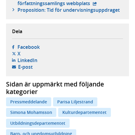
- extern webbplats
författningssamlings webbplats
Proposition: Tid för undervisningsuppdraget
Dela
- öppnas i ny flik, extern webbplats,
Facebook
- öppnas i ny flik, extern webbplats,
X
- öppnas i ny flik, extern webbplats,
LinkedIn
- öppnar din e-postklient,
E-post
Sidan är uppmärkt med följande
kategorier
Pressmeddelande
Parisa Liljestrand
Simona Mohamsson
Kulturdepartementet
Utbildningsdepartementet
Barn- och ungdomsutbildning