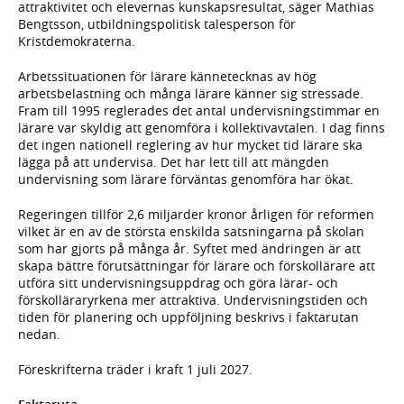
attraktivitet och elevernas kunskapsresultat, säger Mathias
Bengtsson, utbildningspolitisk talesperson för
Kristdemokraterna.
Arbetssituationen för lärare kännetecknas av hög
arbetsbelastning och många lärare känner sig stressade.
Fram till 1995 reglerades det antal undervisningstimmar en
lärare var skyldig att genomföra i kollektivavtalen. I dag finns
det ingen natio­nell reglering av hur mycket tid lärare ska
lägga på att undervisa. Det har lett till att mängden
undervisning som lärare förväntas genomföra har ökat.
Regeringen tillför 2,6 miljarder kronor årligen för reformen
vilket är en av de största enskilda satsningarna på skolan
som har gjorts på många år. Syftet med ändringen är att
skapa bättre förutsättningar för lärare och förskollärare att
utföra sitt undervisningsuppdrag och göra lärar- och
förskolläraryrkena mer attraktiva. Undervisningstiden och
tiden för planering och uppföljning beskrivs i faktarutan
nedan.
Föreskrifterna träder i kraft 1 juli 2027.