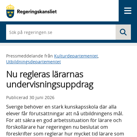
Me
När
Sö
du
börjar
skriva
så
Pressmeddelande från
Kulturdepartementet
,
framträder
Utbildningsdepartementet
en
lista
Nu regleras lärarnas
med
sökförslag
undervisningsuppdrag
Publicerad
30 juni 2026
Sverige behöver en stark kunskapsskola där alla
elever får förutsättningar att nå utbildningens mål.
För att säkra en god arbetssituation för lärare och
förskollärare har regeringen nu beslutat om
föreskrifter som reglerar hur mycket tid lärare som