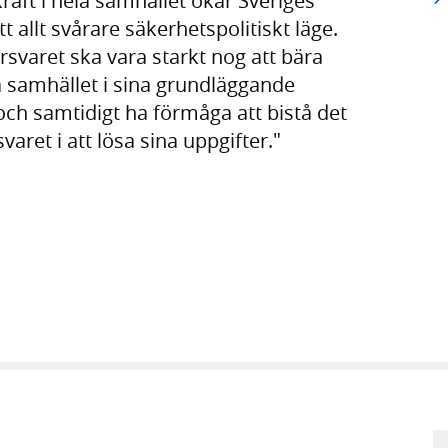
aft i hela samhället ökar Sveriges
tt allt svårare säkerhetspolitiskt läge.
örsvaret ska vara starkt nog att bära
 samhället i sina grundläggande
och samtidigt ha förmåga att bistå det
svaret i att lösa sina uppgifter."