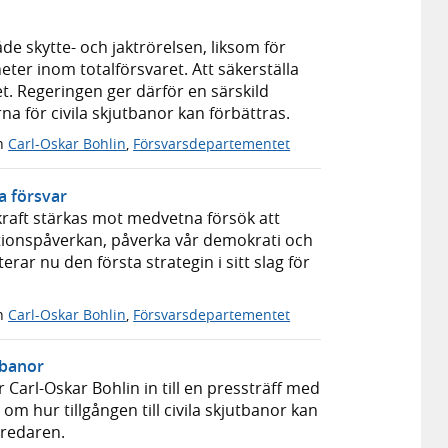
åde skytte- och jaktrörelsen, liksom för
heter inom totalförsvaret. Att säkerställa
ret. Regeringen ger därför en särskild
na för civila skjutbanor kan förbättras.
n
Carl-Oskar Bohlin
,
Försvarsdepartementet
a försvar
skraft stärkas mot medvetna försök att
ationspåverkan, påverka vår demokrati och
ar nu den första strategin i sitt slag för
n
Carl-Oskar Bohlin
,
Försvarsdepartementet
tbanor
r Carl-Oskar Bohlin in till en pressträff med
om hur tillgången till civila skjutbanor kan
tredaren.