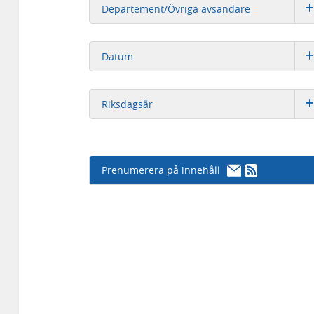
Departement/Övriga avsändare
Datum
Riksdagsår
Prenumerera på innehåll