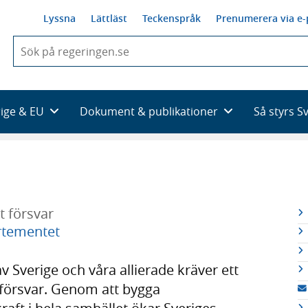
Lyssna
Lättläst
Teckenspråk
Prenumerera via e-
När
du
börjar
skriva
så
rige & EU
Dokument & publikationer
Så styrs S
framträder
en
lista
med
sökförslag
lt försvar
R
rtementet
n
v Sverige och våra allierade kräver ett
t försvar. Genom att bygga