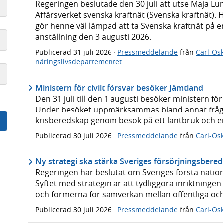
Regeringen beslutade den 30 juli att utse Maja Lun
Affärsverket svenska kraftnät (Svenska kraftnät).
gör henne väl lämpad att ta Svenska kraftnät på en
anställning den 3 augusti 2026.
Publicerad
31 juli 2026
·
Pressmeddelande
från
Carl-Os
näringslivsdepartementet
Ministern för civilt försvar besöker Jämtland
Den 31 juli till den 1 augusti besöker ministern för
Under besöket uppmärksammas bland annat fråg
krisberedskap genom besök på ett lantbruk och e
Publicerad
30 juli 2026
·
Pressmeddelande
från
Carl-Os
Ny strategi ska stärka Sveriges försörjningsbere
Regeringen har beslutat om Sveriges första nation
Syftet med strategin är att tydliggöra inriktning
och formerna för samverkan mellan offentliga och 
Publicerad
30 juli 2026
·
Pressmeddelande
från
Carl-Os