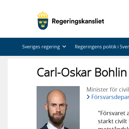
Huvudnavigering
Sveriges regering
Regeringens politik i Sve
Carl-Oskar Bohlin
Minister för civi
Försvarsdepa
"Försvaret a
starkt civil