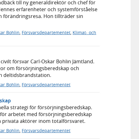
dbäck till ny generaldirektör och chef för
 Hennes erfarenheter och systemförståelse
 förändringsresa. Hon tillträder sin
kar Bohlin
,
Försvarsdepartementet
,
Klimat- och
 civilt försvar Carl-Oskar Bohlin Jämtland.
or om försörjningsberedskap och
n deltidsbrandstation.
kar Bohlin
,
Försvarsdepartementet
dskap
ella strategi för försörjningsberedskap.
en för arbetet med försörjningsberedskap
privata aktörer inom totalförsvaret.
kar Bohlin
,
Försvarsdepartementet