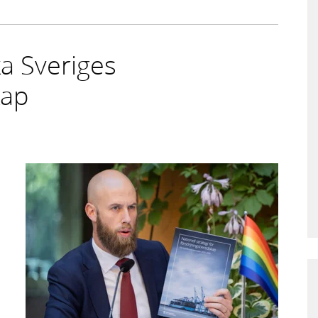
ka Sveriges
kap
m