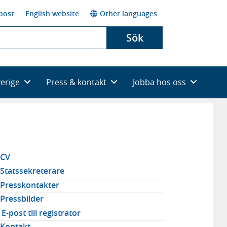
post
English website
Other languages
Sök
verige
Press & kontakt
Jobba hos oss
elaterad
CV
avigering
Statssekreterare
Presskontakter
Pressbilder
E-post till registrator
Kontakt