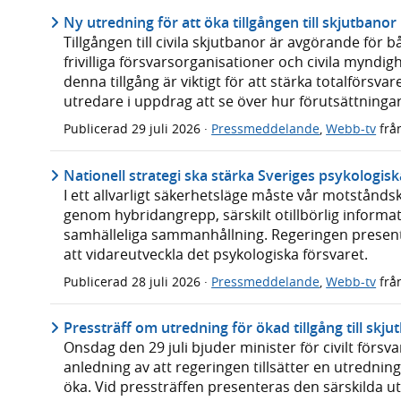
Ny utredning för att öka tillgången till skjutbanor
Tillgången till civila skjutbanor är avgörande för b
frivilliga försvarsorganisationer och civila myndig
denna tillgång är viktigt för att stärka totalförsva
utredare i uppdrag att se över hur förutsättningar
Publicerad
29 juli 2026
·
Pressmeddelande
,
Webb-tv
frå
Nationell strategi ska stärka Sveriges psykologisk
I ett allvarligt säkerhetsläge måste vår motstånd
genom hybridangrepp, särskilt otillbörlig inform
samhälleliga sammanhållning. Regeringen presenter
att vidareutveckla det psykologiska försvaret.
Publicerad
28 juli 2026
·
Pressmeddelande
,
Webb-tv
frå
Pressträff om utredning för ökad tillgång till skju
Onsdag den 29 juli bjuder minister för civilt försva
anledning av att regeringen tillsätter en utredning 
öka. Vid pressträffen presenteras den särskilda u