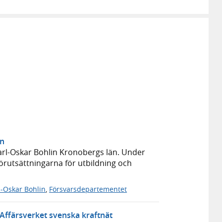
än
Carl-Oskar Bohlin Kronobergs län. Under
 förutsättningarna för utbildning och
l-Oskar Bohlin
,
Försvarsdepartementet
 Affärsverket svenska kraftnät