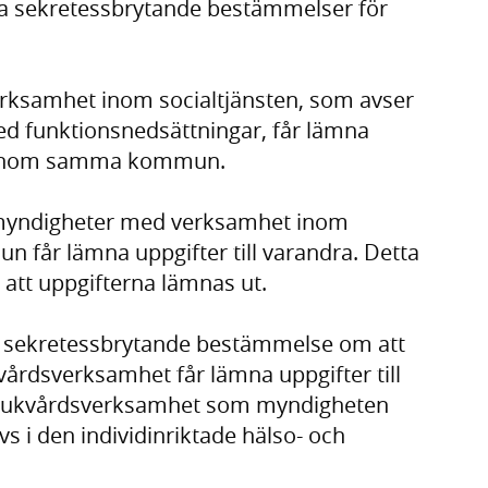
iva sekretessbrytande bestämmelser för
verksamhet inom socialtjänsten, som avser
med funktionsnedsättningar, får lämna
er inom samma kommun.
a myndigheter med verksamhet inom
får lämna uppgifter till varandra. Detta
 att uppgifterna lämnas ut.
n sekretessbrytande bestämmelse om att
årdsverksamhet får lämna uppgifter till
 sjukvårdsverksamhet som myndigheten
s i den individinriktade hälso- och