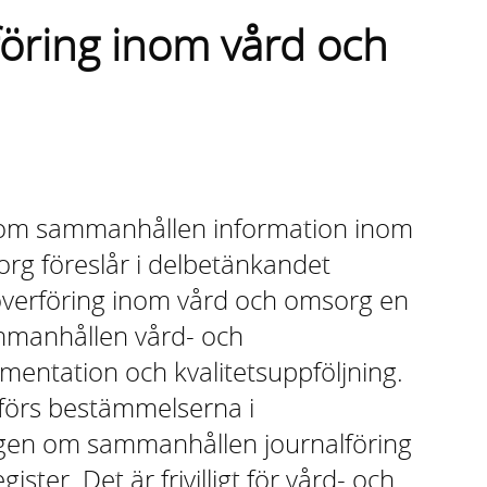
öring inom vård och
om sammanhållen information inom
rg föreslår i delbetänkandet
överföring inom vård och omsorg en
mmanhållen vård- och
ntation och kvalitetsuppföljning.
erförs bestämmelserna i
agen om sammanhållen journalföring
gister. Det är frivilligt för vård- och