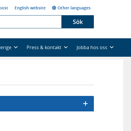
post
English website
Other languages
Sök
verige
Press & kontakt
Jobba hos oss