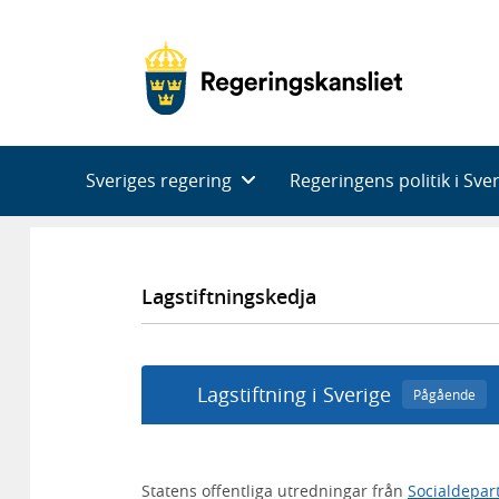
Huvudnavigering
Sveriges regering
Regeringens politik i Sve
Lagstiftningskedja
Lagstiftning i Sverige
Pågående
Statens offentliga utredningar från
Socialdepar