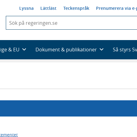
Lyssna
Lättläst
Teckenspråk
Prenumerera via e-
När
du
börjar
skriva
så
rige & EU
Dokument & publikationer
Så styrs S
framträder
en
lista
med
sökförslag
tementet