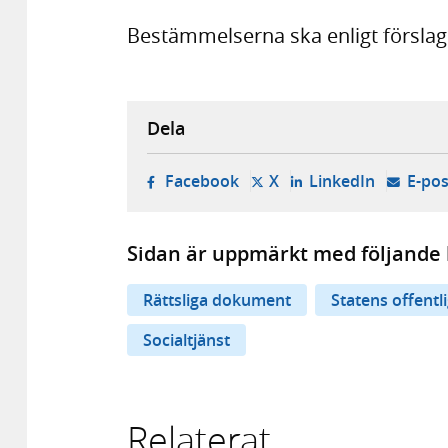
Bestämmelserna ska enligt förslaget
Dela
- öppnas i ny flik, extern w
- öppnas i ny flik, ext
- öppnas i
Facebook
X
LinkedIn
E-pos
Sidan är uppmärkt med följande 
Rättsliga dokument
Statens offentl
Socialtjänst
Relaterat