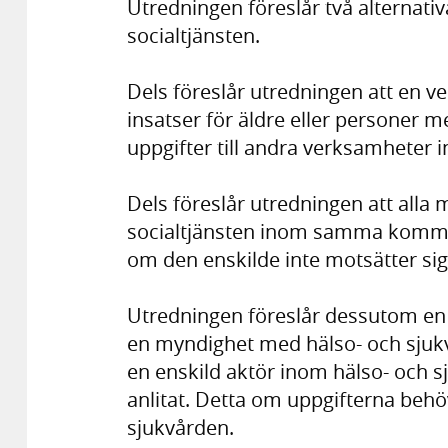
Utredningen föreslår två alternat
socialtjänsten.
Dels föreslår utredningen att en 
insatser för äldre eller personer 
uppgifter till andra verksamhet
Dels föreslår utredningen att all
socialtjänsten inom samma kommun 
om den enskilde inte motsätter sig
Utredningen föreslår dessutom e
en myndighet med hälso- och sjukv
en enskild aktör inom hälso- och
anlitat. Detta om uppgifterna behöv
sjukvården.