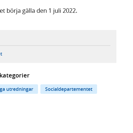
 börja gälla den 1 juli 2022.
ebbplats,
ern webbplats,
 ny flik, extern webbplats,
- öppnar din e-postklient,
t
kategorier
iga utredningar
Socialdepartementet