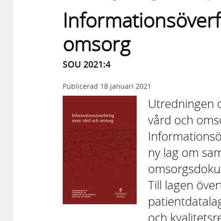
Informationsöverf
omsorg
SOU 2021:4
Publicerad
18 januari 2021
Utredningen 
vård och omso
Informations
ny lag om sa
omsorgsdokume
Till lagen öv
patientdatal
och kvalitetsre