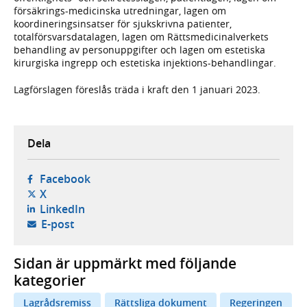
försäkrings-medicinska utredningar, lagen om
koordineringsinsatser för sjukskrivna patienter,
totalförsvarsdatalagen, lagen om Rättsmedicinalverkets
behandling av personuppgifter och lagen om estetiska
kirurgiska ingrepp och estetiska injektions-behandlingar.
Lagförslagen föreslås träda i kraft den 1 januari 2023.
Dela
- öppnas i ny flik, extern webbplats,
Facebook
- öppnas i ny flik, extern webbplats,
X
- öppnas i ny flik, extern webbplats,
LinkedIn
- öppnar din e-postklient,
E-post
Sidan är uppmärkt med följande
kategorier
Lagrådsremiss
Rättsliga dokument
Regeringen