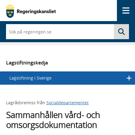
Me
När
Sö
du
börjar
skriva
så
framträder
en
Lagstiftningskedja
lista
med
Lagstiftning i Sverige
sökförslag
Lagrådsremiss från
Socialdepartementet
Sammanhållen vård- och
omsorgsdokumentation