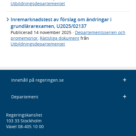
Utbildningsdepartementet
Inremarknadstest av förslag om ändringar i
grundlärarexamen, U2025/02137
Publicerad
14 november 2025
·
Departementsserien och
promemorior
,
Rättsliga dokument
från
Utbildningsdepartementet
Innehåll på regeringen.se
Departement
Regeringskansliet
103 33 Stockholm
Växel 08-405 10 00