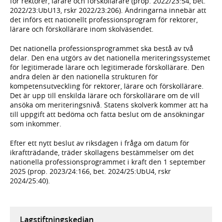
för rektorer, lärare och förskollärare (prop. 2022/23:54, bet.
2022/23:UbU13, rskr 2022/23:206). Ändringarna innebär att
det införs ett nationellt professionsprogram för rektorer,
lärare och förskollärare inom skolväsendet.
Det nationella professionsprogrammet ska bestå av två
delar. Den ena utgörs av det nationella meriteringssystemet
för legitimerade lärare och legitimerade förskollärare. Den
andra delen är den nationella strukturen för
kompetensutveckling för rektorer, lärare och förskollärare.
Det är upp till enskilda lärare och förskollärare om de vill
ansöka om meriteringsnivå. Statens skolverk kommer att ha
till uppgift att bedöma och fatta beslut om de ansökningar
som inkommer.
Efter ett nytt beslut av riksdagen i fråga om datum för
ikraftträdande, träder skollagens bestämmelser om det
nationella professionsprogrammet i kraft den 1 september
2025 (prop. 2023/24:166, bet. 2024/25:UbU4, rskr
2024/25:40).
Lagstiftningskedjan