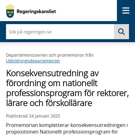
Me
När
Sö
du
börjar
skriva
så
Departementsserien och promemorior från
framträder
Utbildningsdepartementet
en
lista
Konsekvensutredning av
med
sökförslag
förordning om nationellt
professionsprogram för rektorer,
lärare och förskollärare
Publicerad
24 januari 2025
Promemorian kompletterar konsekvensutredningen i
propositionen Nationellt professionsprogram för