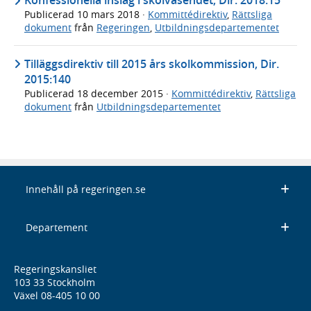
Konfessionella inslag i skolväsendet, Dir. 2018:15
Publicerad
10 mars 2018
·
Kommittédirektiv
,
Rättsliga
dokument
från
Regeringen
,
Utbildningsdepartementet
Tilläggsdirektiv till 2015 års skolkommission, Dir.
2015:140
Publicerad
18 december 2015
·
Kommittédirektiv
,
Rättsliga
dokument
från
Utbildningsdepartementet
Innehåll på regeringen.se
Departement
Regeringskansliet
103 33 Stockholm
Växel 08-405 10 00