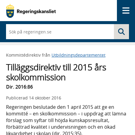
Me
När
Sö
du
börjar
skriva
så
Kommittédirektiv från
Utbildningsdepartementet
framträder
en
Tilläggsdirektiv till 2015 års
lista
med
skolkommission
sökförslag
Dir. 2016:86
Publicerad
14 oktober 2016
Regeringen beslutade den 1 april 2015 att ge en
kommitté – en skolkommission – i uppdrag att lämna
förslag som syftar till höjda kunskapsresultat,
förbättrad kvalitet i undervisningen och en ökad
likvärdighet i skolan (dir. 2015:35).