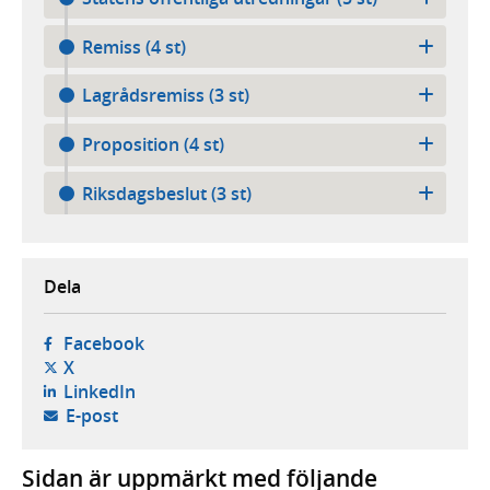
Remiss (4 st)
Lagrådsremiss (3 st)
Proposition (4 st)
Riksdagsbeslut (3 st)
Dela
- öppnas i ny flik, extern webbplats,
Facebook
- öppnas i ny flik, extern webbplats,
X
- öppnas i ny flik, extern webbplats,
LinkedIn
- öppnar din e-postklient,
E-post
Sidan är uppmärkt med följande