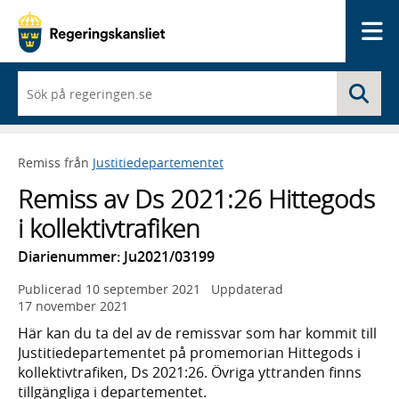
Me
När
Sö
du
börjar
skriva
så
Remiss från
Justitiedepartementet
framträder
en
Remiss av Ds 2021:26 Hittegods
lista
med
i kollektivtrafiken
sökförslag
Diarienummer: Ju2021/03199
Publicerad
10 september 2021
Uppdaterad
17 november 2021
Här kan du ta del av de remissvar som har kommit till
Justitiedepartementet på prome­morian Hittegods i
kollektiv­trafiken, Ds 2021:26. Övriga yttranden finns
tillgängliga i departementet.