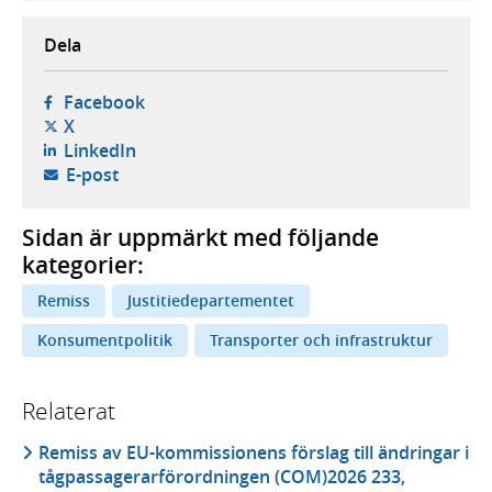
Dela
- öppnas i ny flik, extern webbplats,
Facebook
- öppnas i ny flik, extern webbplats,
X
- öppnas i ny flik, extern webbplats,
LinkedIn
- öppnar din e-postklient,
E-post
Sidan är uppmärkt med följande
kategorier:
Remiss
Justitiedepartementet
Konsumentpolitik
Transporter och infrastruktur
Relaterat
Remiss av EU-kommissionens förslag till ändringar i
tågpassagerarförordningen (COM)2026 233,