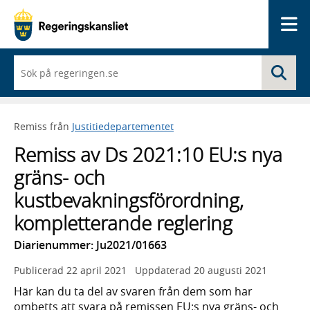
Me
När
Sö
du
börjar
skriva
så
Remiss från
Justitiedepartementet
framträder
en
Remiss av Ds 2021:10 EU:s nya
lista
med
gräns- och
sökförslag
kustbevakningsförordning,
kompletterande reglering
Diarienummer: Ju2021/01663
Publicerad
22 april 2021
Uppdaterad
20 augusti 2021
Här kan du ta del av svaren från dem som har
ombetts att svara på remissen EU:s nya gräns- och