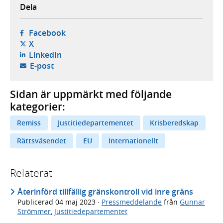
Dela
- öppnas i ny flik, extern webbplats,
Facebook
- öppnas i ny flik, extern webbplats,
X
- öppnas i ny flik, extern webbplats,
LinkedIn
- öppnar din e-postklient,
E-post
Sidan är uppmärkt med följande
kategorier:
Remiss
Justitiedepartementet
Krisberedskap
Rättsväsendet
EU
Internationellt
Relaterat
Återinförd tillfällig gränskontroll vid inre gräns
Publicerad
04 maj 2023
·
Pressmeddelande
från
Gunnar
Strömmer
,
Justitiedepartementet