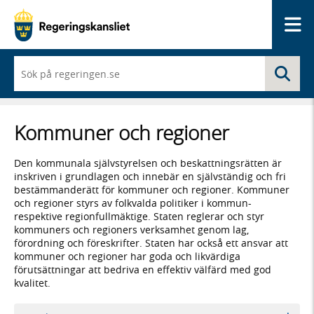
Me
När
Sö
du
börjar
skriva
så
Kommuner och regioner
framträder
en
lista
Den kommunala självstyrelsen och beskattningsrätten är
med
inskriven i grundlagen och innebär en självständig och fri
sökförslag
bestämmanderätt för kommuner och regioner. Kommuner
och regioner styrs av folkvalda politiker i kommun-
respektive regionfullmäktige. Staten reglerar och styr
kommuners och regioners verksamhet genom lag,
förordning och föreskrifter. Staten har också ett ansvar att
kommuner och regioner har goda och likvärdiga
förutsättningar att bedriva en effektiv välfärd med god
kvalitet.