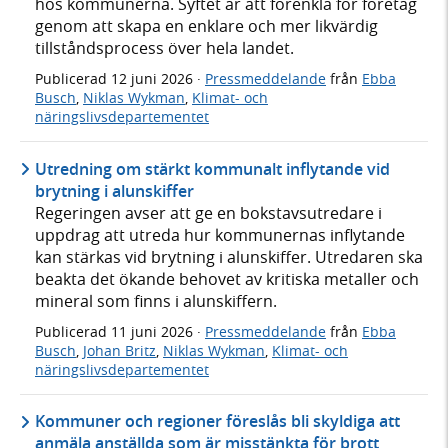
hos kommunerna. Syftet är att förenkla för företag
genom att skapa en enklare och mer likvärdig
tillståndsprocess över hela landet.
Publicerad
12 juni 2026
·
Pressmeddelande
från
Ebba
Busch
,
Niklas Wykman
,
Klimat- och
näringslivsdepartementet
Utredning om stärkt kommunalt inflytande vid
brytning i alunskiffer
Regeringen avser att ge en bokstavsutredare i
uppdrag att utreda hur kommunernas inflytande
kan stärkas vid brytning i alunskiffer. Utredaren ska
beakta det ökande behovet av kritiska metaller och
mineral som finns i alunskiffern.
Publicerad
11 juni 2026
·
Pressmeddelande
från
Ebba
Busch
,
Johan Britz
,
Niklas Wykman
,
Klimat- och
näringslivsdepartementet
Kommuner och regioner föreslås bli skyldiga att
anmäla anställda som är misstänkta för brott