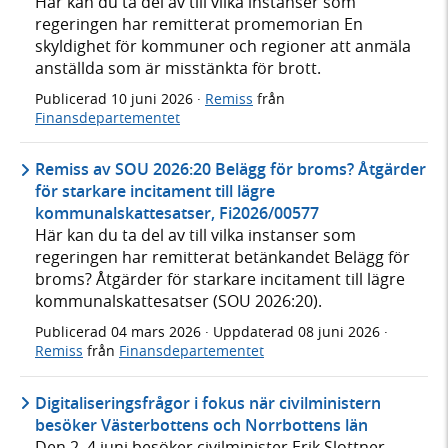
Här kan du ta del av till vilka instanser som
regeringen har remitterat promemorian En
skyldighet för kommuner och regioner att anmäla
anställda som är misstänkta för brott.
Publicerad
10 juni 2026
·
Remiss
från
Finansdepartementet
Remiss av SOU 2026:20 Belägg för broms? Åtgärder
för starkare incitament till lägre
kommunalskattesatser, Fi2026/00577
Här kan du ta del av till vilka instanser som
regeringen har remitterat betänkandet Belägg för
broms? Åtgärder för starkare incitament till lägre
kommunalskattesatser (SOU 2026:20).
Publicerad
04 mars 2026
· Uppdaterad
08 juni 2026
·
Remiss
från
Finansdepartementet
Digitaliseringsfrågor i fokus när civilministern
besöker Västerbottens och Norrbottens län
Den 2–4 juni besöker civilminister Erik Slottner