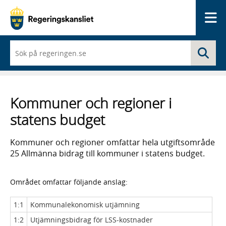
Me
När
Sö
du
börjar
skriva
så
framträder
Kommuner och regioner i
en
lista
statens budget
med
sökförslag
Kommuner och regioner omfattar hela utgiftsområde
25 Allmänna bidrag till kommuner i statens budget.
Området omfattar följande anslag:
1:1
Kommunalekonomisk utjämning
1:2
Utjämningsbidrag för LSS-kostnader