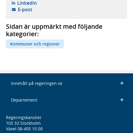
- öppnas i ny flik, extern webbplats,
LinkedIn
- öppnar din e-postklient,
E-post
Sidan är uppmärkt med följande
kategorier:
Kommuner och regioner
Innehåll på regeringen.se
Departement
Regeringskansliet
103 33 Stockholm
Växel 08-405 10 00