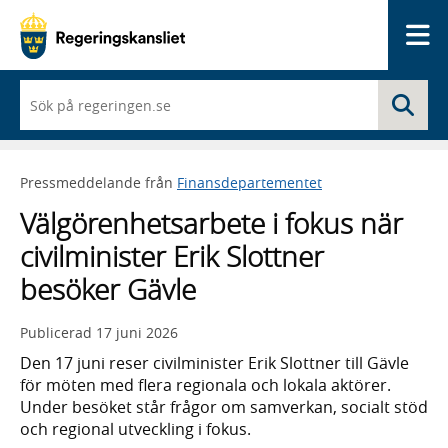
Me
När
Sö
du
börjar
skriva
så
Pressmeddelande från
Finansdepartementet
framträder
en
Välgörenhetsarbete i fokus när
lista
med
civilminister Erik Slottner
sökförslag
besöker Gävle
Publicerad
17 juni 2026
Den 17 juni reser civilminister Erik Slottner till Gävle
för möten med flera regionala och lokala aktörer.
Under besöket står frågor om samverkan, socialt stöd
och regional utveckling i fokus.