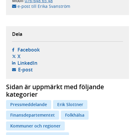
Mobil
076-648 65 48
e-post till Erika Svanström
Dela
- öppnas i ny flik, extern webbplats,
Facebook
- öppnas i ny flik, extern webbplats,
X
- öppnas i ny flik, extern webbplats,
LinkedIn
- öppnar din e-postklient,
E-post
Sidan är uppmärkt med följande
kategorier
Pressmeddelande
Erik Slottner
Finansdepartementet
Folkhälsa
Kommuner och regioner