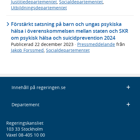
Justitiedepartementet
,
Socialdepartementet
,
Utbildningsdepartementet
Förstärkt satsning på barn och ungas psykiska
hälsa i överenskommelsen mellan staten och SKR
om psykisk hälsa och suicidprevention 2024
Publicerad
22 december 2023
·
Pressmeddelande
från
Jakob Forssmed
,
Socialdepartementet
Innehåll på regeringen.se
Departement
Regeringskansliet
103 33 Stockholm
Växel 08-405 10 00