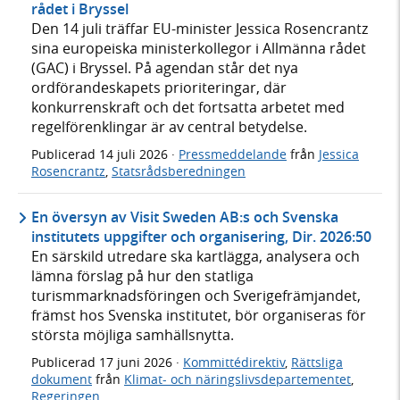
rådet i Bryssel
Den 14 juli träffar EU-minister Jessica Rosencrantz
sina europeiska ministerkollegor i Allmänna rådet
(GAC) i Bryssel. På agendan står det nya
ordförandeskapets prioriteringar, där
konkurrenskraft och det fortsatta arbetet med
regelförenklingar är av central betydelse.
Publicerad
14 juli 2026
·
Pressmeddelande
från
Jessica
Rosencrantz
,
Statsrådsberedningen
En översyn av Visit Sweden AB:s och Svenska
institutets uppgifter och organisering, Dir. 2026:50
En särskild utredare ska kartlägga, analysera och
lämna förslag på hur den statliga
turismmarknadsföringen och Sverigefrämjandet,
främst hos Svenska institutet, bör organiseras för
största möjliga samhällsnytta.
Publicerad
17 juni 2026
·
Kommittédirektiv
,
Rättsliga
dokument
från
Klimat- och näringslivsdepartementet
,
Regeringen