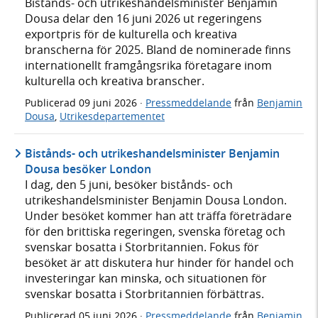
Bistånds- och utrikeshandelsminister Benjamin
Dousa delar den 16 juni 2026 ut regeringens
exportpris för de kulturella och kreativa
branscherna för 2025. Bland de nominerade finns
internationellt framgångsrika företagare inom
kulturella och kreativa branscher.
Publicerad
09 juni 2026
·
Pressmeddelande
från
Benjamin
Dousa
,
Utrikesdepartementet
Bistånds- och utrikeshandelsminister Benjamin
Dousa besöker London
I dag, den 5 juni, besöker bistånds- och
utrikeshandelsminister Benjamin Dousa London.
Under besöket kommer han att träffa företrädare
för den brittiska regeringen, svenska företag och
svenskar bosatta i Storbritannien. Fokus för
besöket är att diskutera hur hinder för handel och
investeringar kan minska, och situationen för
svenskar bosatta i Storbritannien förbättras.
Publicerad
05 juni 2026
·
Pressmeddelande
från
Benjamin