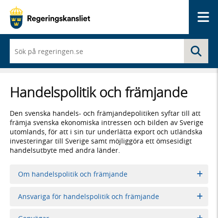
Me
När
Sö
du
börjar
skriva
så
Handelspolitik och främjande
framträder
en
lista
Den svenska handels- och främjandepolitiken syftar till att
med
främja svenska ekonomiska intressen och bilden av Sverige
sökförslag
utomlands, för att i sin tur underlätta export och utländska
investeringar till Sverige samt möjliggöra ett ömsesidigt
handelsutbyte med andra länder.
Om handelspolitik och främjande
Ansvariga för handelspolitik och främjande