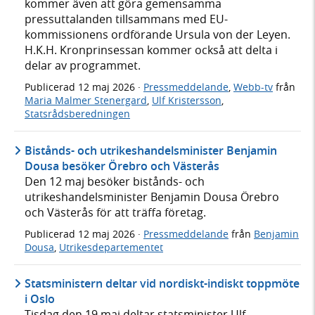
kommer även att göra gemensamma
pressuttalanden tillsammans med EU-
kommissionens ordförande Ursula von der Leyen.
H.K.H. Kronprinsessan kommer också att delta i
delar av programmet.
Publicerad
12 maj 2026
·
Pressmeddelande
,
Webb-tv
från
Maria Malmer Stenergard
,
Ulf Kristersson
,
Statsrådsberedningen
Bistånds- och utrikeshandelsminister Benjamin
Dousa besöker Örebro och Västerås
Den 12 maj besöker bistånds- och
utrikeshandelsminister Benjamin Dousa Örebro
och Västerås för att träffa företag.
Publicerad
12 maj 2026
·
Pressmeddelande
från
Benjamin
Dousa
,
Utrikesdepartementet
Statsministern deltar vid nordiskt-indiskt toppmöte
i Oslo
Tisdag den 19 maj deltar statsminister Ulf