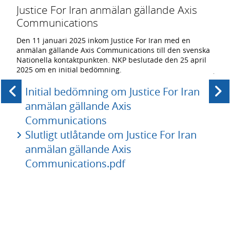
Justice For Iran anmälan gällande Axis
Soc
e –
Communications
Evo
Den 11 januari 2025 inkom Justice For Iran med en
Den 
anmälan gällande Axis Communications till den svenska
anmä
 för
Nationella kontaktpunkten. NKP beslutade den 25 april
Nati
2025 om en initial bedömning.
janu
juli
Initial bedömning om Justice For Iran
ed
I
anmälan gällande Axis
C
Communications
A
Slutligt utlåtande om Justice For Iran
S
Föregående
Nästa
anmälan gällande Axis
nde
C
Communications.pdf
A
a