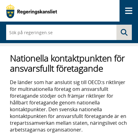
Me
När
Sö
du
börjar
skriva
så
Nationella kontaktpunkten för
framträder
en
ansvarsfullt företagande
lista
med
sökförslag
De länder som har anslutit sig till OECD:s riktlinjer
för multinationella företag om ansvarsfullt
företagande stödjer och främjar riktlinjer för
hållbart företagande genom nationella
kontaktpunkter. Den svenska nationella
kontaktpunkten för ansvarsfullt företagande är en
trepartssamverkan mellan staten, näringslivet och
arbetstagarnas organisationer.