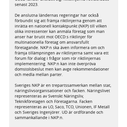
senast 2023.
De anslutna ländernas regeringar har också
förbundit sig att främja riktlinjerna genom att
inrätta en nationell kontaktpunkt (NKP) till vilken
olika intressenter kan anmäla företag som man
anser har brutit mot OECD:s riktlinjer för
multinationella företag om ansvarsfullt
företagande. NKP:n ska även informera om och
främja tillämpningen av riktlinjerna samt vara ett
forum för dialog i frågor som rör riktlinjernas
implementering. NKP:n kan inte överpröva
domstolsbeslut men kan avge rekommendationer
och medla mellan parter.
Sveriges NKP är en trepartssamverkan mellan stat,
näringslivsorganisationer och facken. Näringslivet
representeras av Svenskt Näringsliv,
Teknikföretagen och Företagarna. Facken
representeras av LO, Saco, TCO, Unionen, IF Metall
och Sveriges Ingenjörer. UD är ordförande och
sammankallande i NKP:n.