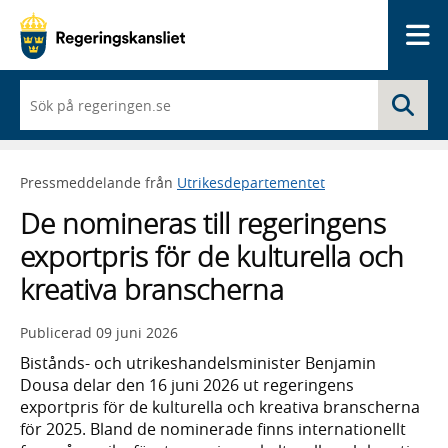
Me
När
Sö
du
börjar
skriva
så
Pressmeddelande från
Utrikesdepartementet
framträder
en
De nomineras till regeringens
lista
med
exportpris för de kulturella och
sökförslag
kreativa branscherna
Publicerad
09 juni 2026
Bistånds- och utrikeshandelsminister Benjamin
Dousa delar den 16 juni 2026 ut regeringens
exportpris för de kulturella och kreativa branscherna
för 2025. Bland de nominerade finns internationellt