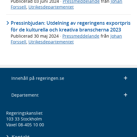
Publicerad
03 juni 2024
·
Pressmeddelande
från
Johan
Forssell
,
Utrikesdepartementet
Pressinbjudan: Utdelning av regeringens exportpris
för de kulturella och kreativa branscherna 2023
Publicerad
30 maj 2024
·
Pressmeddelande
från
Johan
Forssell
,
Utrikesdepartementet
Innehåll på regeringen.se
Departement
Regeringskansliet
103 33 Stockholm
Växel 08-405 10 00