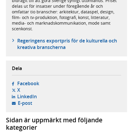
bidragit till att göra Sverige synligt utomlands. Priset
delas ut för insatser under föregående år och
omfattar tio branscher: arkitektur, dataspel, design,
film- och tv-produktion, fotografi, konst, litteratur,
media- och marknadskommunikation, mode samt
scenkonst.
Regeringens exportpris för de kulturella och
kreativa branscherna
Dela
- öppnas i ny flik, extern webbplats,
Facebook
- öppnas i ny flik, extern webbplats,
X
- öppnas i ny flik, extern webbplats,
LinkedIn
- öppnar din e-postklient,
E-post
Sidan är uppmärkt med följande
kategorier