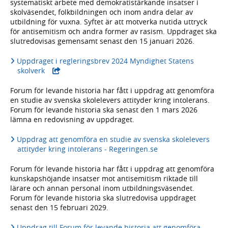
systematiskt arbete med demokratistärkande insatser i
skolväsendet, folkbildningen och inom andra delar av
utbildning för vuxna. Syftet är att motverka nutida uttryck
för antisemitism och andra former av rasism. Uppdraget ska
slutredovisas gemensamt senast den 15 januari 2026.
Uppdraget i regleringsbrev 2024 Myndighet Statens
- extern webbplats,
skolverk
Forum för levande historia har fått i uppdrag att genomföra
en studie av svenska skolelevers attityder kring intolerans.
Forum för levande historia ska senast den 1 mars 2026
lämna en redovisning av uppdraget.
Uppdrag att genomföra en studie av svenska skolelevers
attityder kring intolerans - Regeringen.se
Forum för levande historia har fått i uppdrag att genomföra
kunskapshöjande insatser mot antisemitism riktade till
lärare och annan personal inom utbildningsväsendet.
Forum för levande historia ska slutredovisa uppdraget
senast den 15 februari 2029.
Uppdrag till Forum för levande historia att genomföra