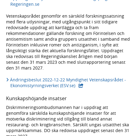
Regeringen.se
Vetenskapsrådet genomför en särskild forskningssatsning
med flera utlysningar, med utgångspunkt i sitt tidigare
redovisade uppdrag att kartlägga och ta fram
rekommendationer gällande forskning om Förintelsen och
antisemitism samt andra gruppers utsatthet i samband med
Förintelsen inklusive romer och antiziganism, i syfte att
långsiktigt stärka det aktuella forskningsfältet. Uppdraget
ska redovisas till Regeringskansliet årligen med början
senast den 31 mars 2023 och med slutrapportering senast
den 31 mars 2027.
Ändringsbeslut 2022-12-22 Myndighet Vetenskapsrådet -
- extern webbplats,
Ekonomistyrningsverket (ESV.se)
Kunskapshöjande insatser
Diskrimineringsombudsmannen har i uppdrag att
genomföra särskilda kunskapshöjande insatser för att
motverka diskriminering vid tillgång till bland annat
restaurang- och krogbranschen. Särskilt ungas utsatthet ska
uppmärksammas. DO ska redovisa uppdraget senast den 31