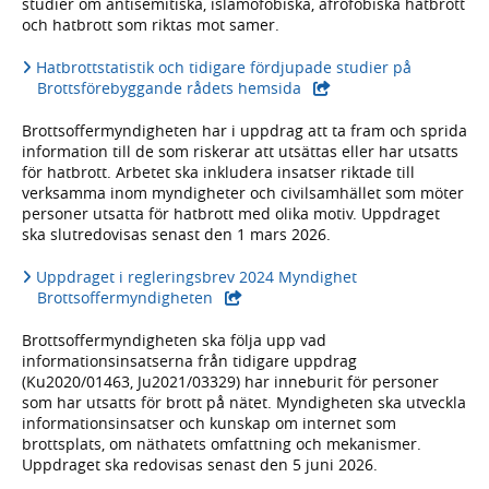
studier om antisemitiska, islamofobiska, afrofobiska hatbrott
och hatbrott som riktas mot samer.
Hatbrottstatistik och tidigare fördjupade studier på
- extern webbplats,
Brottsförebyggande rådets hemsida
Brottsoffermyndigheten har i uppdrag att ta fram och sprida
information till de som riskerar att utsättas eller har utsatts
för hatbrott. Arbetet ska inkludera insatser riktade till
verksamma inom myndigheter och civilsamhället som möter
personer utsatta för hatbrott med olika motiv. Uppdraget
ska slutredovisas senast den 1 mars 2026.
Uppdraget i regleringsbrev 2024 Myndighet
- extern webbplats,
Brottsoffermyndigheten
Brottsoffermyndigheten ska följa upp vad
informationsinsatserna från tidigare uppdrag
(Ku2020/01463, Ju2021/03329) har inneburit för personer
som har utsatts för brott på nätet. Myndigheten ska utveckla
informationsinsatser och kunskap om internet som
brottsplats, om näthatets omfattning och mekanismer.
Uppdraget ska redovisas senast den 5 juni 2026.