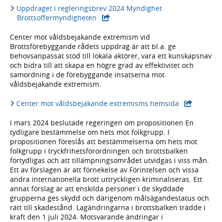
Uppdraget i regleringsbrev 2024 Myndighet
- extern webbplats,
Brottsoffermyndigheten
Center mot våldsbejakande extremism vid
Brottsförebyggande rådets uppdrag är att bl.a. ge
behovsanpassat stöd till lokala aktörer, vara ett kunskapsnav
och bidra till att skapa en högre grad av effektivitet och
samordning i de förebyggande insatserna mot
våldsbejakande extremism.
- extern webb
Center mot våldsbejakande extremisms hemsida
I mars 2024 beslutade regeringen om propositionen En
tydligare bestämmelse om hets mot folkgrupp. I
propositionen föreslås att bestämmelserna om hets mot
folkgrupp i tryckfrihetsförordningen och brottsbalken
förtydligas och att tillämpningsområdet utvidgas i viss mån.
Ett av förslagen är att förnekelse av Förintelsen och vissa
andra internationella brott uttryckligen kriminaliseras. Ett
annat förslag är att enskilda personer i de skyddade
grupperna ges skydd och därigenom målsägandestatus och
rätt till skadestånd. Lagändringarna i brottsbalken trädde i
kraft den 1 juli 2024. Motsvarande ändringar i