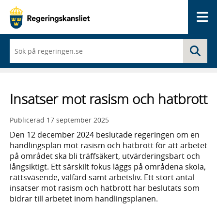
Me
När
Sö
du
börjar
skriva
så
framträder
Insatser mot rasism och hatbrott
en
lista
med
Publicerad
17 september 2025
sökförslag
Den 12 december 2024 beslutade regeringen om en
handlingsplan mot rasism och hatbrott för att arbetet
på området ska bli träffsäkert, utvärderingsbart och
långsiktigt. Ett särskilt fokus läggs på områdena skola,
rättsväsende, välfärd samt arbetsliv. Ett stort antal
insatser mot rasism och hatbrott har beslutats som
bidrar till arbetet inom handlingsplanen.