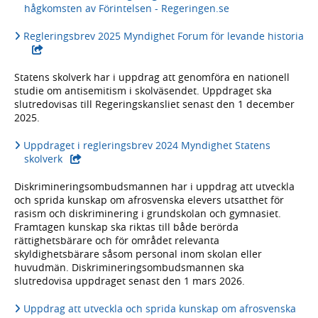
hågkomsten av Förintelsen - Regeringen.se
- ex
Regleringsbrev 2025 Myndighet Forum för levande historia
Statens skolverk har i uppdrag att genomföra en nationell
studie om antisemitism i skolväsendet. Uppdraget ska
slutredovisas till Regeringskansliet senast den 1 december
2025.
Uppdraget i regleringsbrev 2024 Myndighet Statens
- extern webbplats,
skolverk
Diskrimineringsombudsmannen har i uppdrag att utveckla
och sprida kunskap om afrosvenska elevers utsatthet för
rasism och diskriminering i grundskolan och gymnasiet.
Framtagen kunskap ska riktas till både berörda
rättighetsbärare och för området relevanta
skyldighetsbärare såsom personal inom skolan eller
huvudmän. Diskrimineringsombudsmannen ska
slutredovisa uppdraget senast den 1 mars 2026.
Uppdrag att utveckla och sprida kunskap om afrosvenska