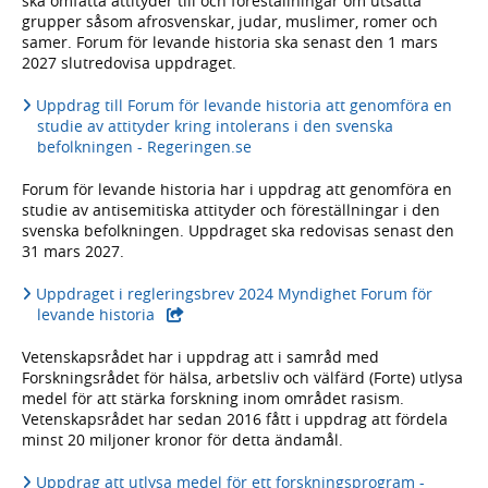
ska omfatta attityder till och föreställningar om utsatta
grupper såsom afrosvenskar, judar, muslimer, romer och
samer. Forum för levande historia ska senast den 1 mars
2027 slutredovisa uppdraget.
Uppdrag till Forum för levande historia att genomföra en
studie av attityder kring intolerans i den svenska
befolkningen - Regeringen.se
Forum för levande historia har i uppdrag att genomföra en
studie av antisemitiska attityder och föreställningar i den
svenska befolkningen. Uppdraget ska redovisas senast den
31 mars 2027.
Uppdraget i regleringsbrev 2024 Myndighet Forum för
- extern webbplats,
levande historia
Vetenskapsrådet har i uppdrag att i samråd med
Forskningsrådet för hälsa, arbetsliv och välfärd (Forte) utlysa
medel för att stärka forskning inom området rasism.
Vetenskapsrådet har sedan 2016 fått i uppdrag att fördela
minst 20 miljoner kronor för detta ändamål.
Uppdrag att utlysa medel för ett forskningsprogram -