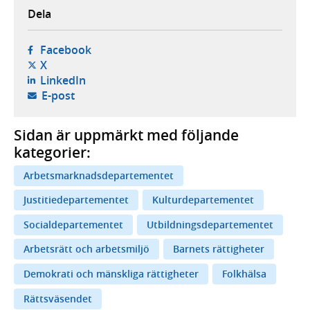
Dela
- öppnas i ny flik, extern webbplats,
Facebook
- öppnas i ny flik, extern webbplats,
X
- öppnas i ny flik, extern webbplats,
LinkedIn
- öppnar din e-postklient,
E-post
Sidan är uppmärkt med följande
kategorier:
Arbetsmarknadsdepartementet
Justitiedepartementet
Kulturdepartementet
Socialdepartementet
Utbildningsdepartementet
Arbetsrätt och arbetsmiljö
Barnets rättigheter
Demokrati och mänskliga rättigheter
Folkhälsa
Rättsväsendet