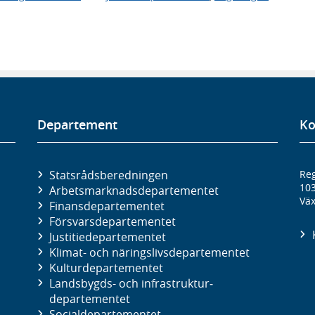
Departement
Ko
Statsrådsberedningen
Reg
10
Arbetsmarknads­departementet
Väx
Finans­departementet
Försvars­departementet
Justitie­departementet
Klimat- och näringslivs­departementet
Kultur­departementet
Landsbygds- och infrastruktur­
departementet
Social­departementet