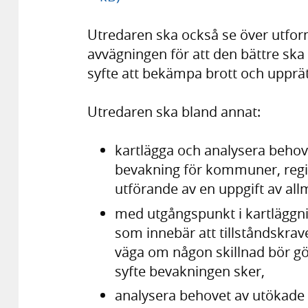
Utredaren ska också se över utform
avväg­ningen för att den bättre sk
syfte att bekämpa brott och upprät
Utredaren ska bland annat:
kartlägga och analysera behove
bevakning för kommuner, regi
utförande av en uppgift av all
med utgångs­punkt i kart­lägg­n
som inne­bär att tillstånds­kra
väga om någon skillnad bör göras
syfte bevak­ningen sker,
analysera behovet av utökade m