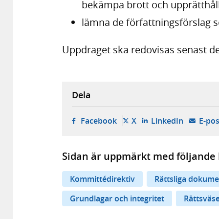
bekämpa brott och upp­rätt­hål
lämna de författ­nings­försla
Uppdraget ska redovisas senast de
Dela
- öppnas i ny flik, extern w
- öppnas i ny flik, ext
- öppnas i
Facebook
X
LinkedIn
E-pos
Sidan är uppmärkt med följande 
Kommittédirektiv
Rättsliga dokume
Grundlagar och integritet
Rättsväs