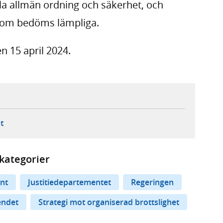
la allmän ord­ning och säkerhet, och
g som bedöms lämpliga.
n 15 april 2024.
ebbplats,
ern webbplats,
 ny flik, extern webbplats,
- öppnar din e-postklient,
t
kategorier
nt
Justitiedepartementet
Regeringen
endet
Strategi mot organiserad brottslighet