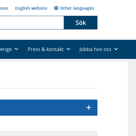
post
English website
Other languages
Sök
verige
Press & kontakt
Jobba hos oss