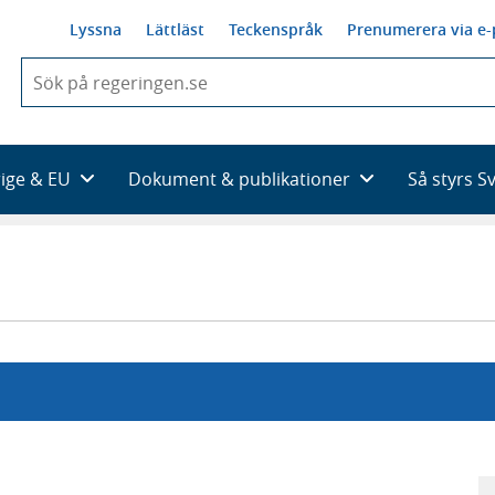
Lyssna
Lättläst
Teckenspråk
Prenumerera via e-
När
du
börjar
skriva
så
rige & EU
Dokument & publikationer
Så styrs S
framträder
en
lista
med
sökförslag