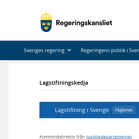
Huvudnavigering
Sveriges regering
Regeringens politik i Sve
Lagstiftningskedja
Lagstiftning i Sverige
Pågående
Kommittédirektiv från
Justitiedepartementet