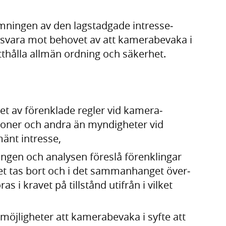
­ningen av den lag­stadgade intresse­
a svara mot behovet av att kamera­bevaka i
t­hålla allmän ordning och säkerhet.
t av för­enklade regler vid kamera­
oner och andra än myndig­heter vid
mänt intresse,
ingen och analysen föreslå förenk­lingar
vet tas bort och i det samman­hanget över­
 i kravet på till­stånd utifrån i vilket
öjlig­heter att kamera­bevaka i syfte att