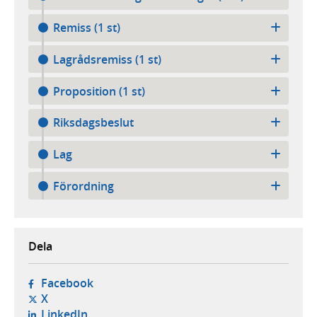
Remiss (1 st)
Lagrådsremiss (1 st)
Proposition (1 st)
Riksdagsbeslut
Lag
Förordning
Dela
- öppnas i ny flik, extern webbplats,
Facebook
- öppnas i ny flik, extern webbplats,
X
- öppnas i ny flik, extern webbplats,
LinkedIn