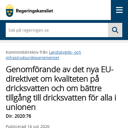
Me
När
Sö
du
börjar
skriva
så
Kommittédirektiv från
Landsbygds- och
framträder
infrastrukturdepartementet
en
lista
Genomförande av det nya EU-
med
sökförslag
direktivet om kvaliteten på
dricksvatten och om bättre
tillgång till dricksvatten för alla i
unionen
Dir. 2020:76
Publicerad
16 juli 2020