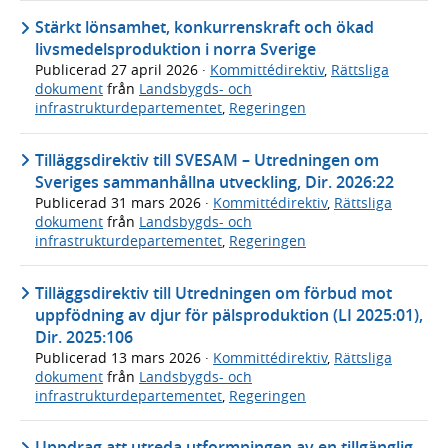
Stärkt lönsamhet, konkurrenskraft och ökad
livsmedelsproduktion i norra Sverige
Publicerad
27 april 2026
·
Kommittédirektiv
,
Rättsliga
dokument
från
Landsbygds- och
infrastrukturdepartementet
,
Regeringen
Tilläggsdirektiv till SVESAM – Utredningen om
Sveriges sammanhållna utveckling, Dir. 2026:22
Publicerad
31 mars 2026
·
Kommittédirektiv
,
Rättsliga
dokument
från
Landsbygds- och
infrastrukturdepartementet
,
Regeringen
Tilläggsdirektiv till Utredningen om förbud mot
uppfödning av djur för pälsproduktion (LI 2025:01),
Dir. 2025:106
Publicerad
13 mars 2026
·
Kommittédirektiv
,
Rättsliga
dokument
från
Landsbygds- och
infrastrukturdepartementet
,
Regeringen
Uppdrag att utreda utformningen av en tillgänglig,