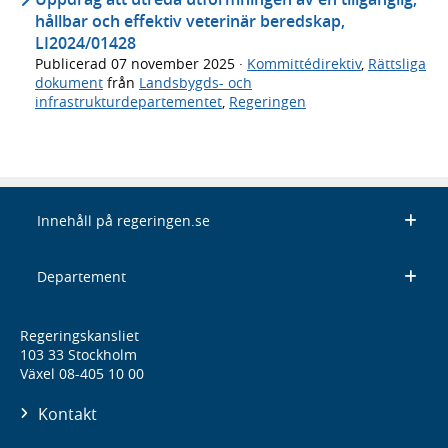
hållbar och effektiv veterinär beredskap,
LI2024/01428
Publicerad
07 november 2025
·
Kommittédirektiv
,
Rättsliga
dokument
från
Landsbygds- och
infrastrukturdepartementet
,
Regeringen
Innehåll på regeringen.se
Departement
Regeringskansliet
103 33 Stockholm
Växel 08-405 10 00
Kontakt