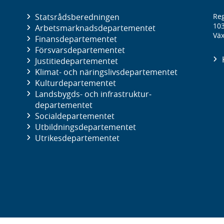
Statsrådsberedningen
Reg
10
Arbetsmarknads­departementet
Väx
Finans­departementet
Försvars­departementet
Justitie­departementet
Klimat- och näringslivs­departementet
Kultur­departementet
Landsbygds- och infrastruktur­
departementet
Social­departementet
Utbildnings­departementet
Utrikes­departementet