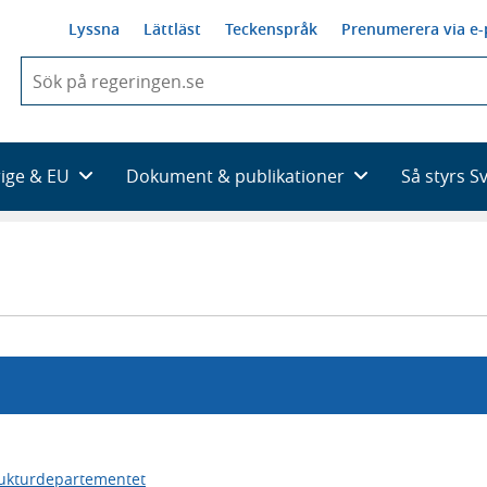
Lyssna
Lättläst
Teckenspråk
Prenumerera via e-
När
du
börjar
skriva
så
rige & EU
Dokument & publikationer
Så styrs S
framträder
en
lista
med
sökförslag
rukturdepartementet