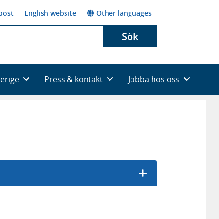
post
English website
Other languages
Sök
verige
Press & kontakt
Jobba hos oss