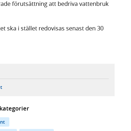
ade förutsättning att bedriva vattenbruk
t ska i stället redovisas senast den 30
ebbplats,
ern webbplats,
 ny flik, extern webbplats,
- öppnar din e-postklient,
t
kategorier
nt