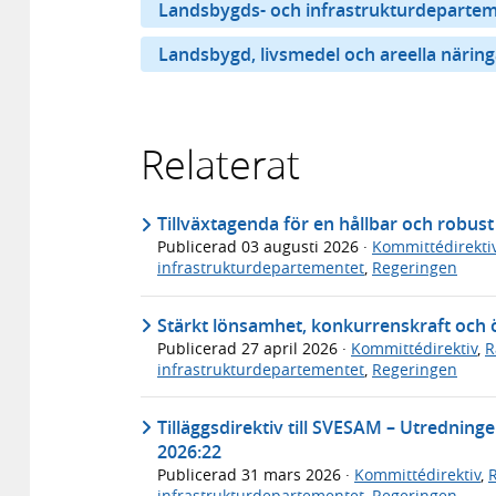
Landsbygds- och infrastrukturdeparte
Landsbygd, livsmedel och areella näring
Relaterat
Tillväxtagenda för en hållbar och robus
Publicerad
03 augusti 2026
·
Kommittédirekti
infrastrukturdepartementet
,
Regeringen
Stärkt lönsamhet, konkurrenskraft och 
Publicerad
27 april 2026
·
Kommittédirektiv
,
R
infrastrukturdepartementet
,
Regeringen
Tilläggsdirektiv till SVESAM – Utrednin
2026:22
Publicerad
31 mars 2026
·
Kommittédirektiv
,
infrastrukturdepartementet
,
Regeringen