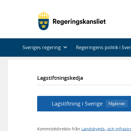
Huvudnavigering
Sveriges regering
Regeringens politik i Sve
Lagstiftningskedja
Lagstiftning i Sverige
Pågående
Kommittédirektiv från
Landsbygds- och infrast