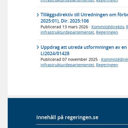
Tilläggsdirektiv till Utredningen om för
2025:01), Dir. 2025:106
Publicerad
13 mars 2026
·
Kommittédirektiv
,
infrastrukturdepartementet
,
Regeringen
Uppdrag att utreda utformningen av en ti
LI2024/01428
Publicerad
07 november 2025
·
Kommittédirek
infrastrukturdepartementet
,
Regeringen
Innehåll på regeringen.se