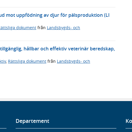
bud mot uppfödning av djur för pälsproduktion (LI
Rättsliga dokument
från
Landsbygds- och
llgänglig, hållbar och effektiv veterinär beredskap,
tiv
,
Rättsliga dokument
från
Landsbygds- och
Departement
Ko