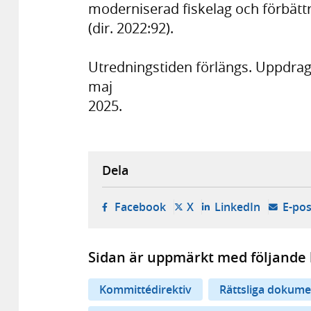
moderniserad fiskelag och förbättr
(dir. 2022:92).
Utredningstiden förlängs. Uppdrage
maj
2025.
Dela
- öppnas i ny flik, extern w
- öppnas i ny flik, ext
- öppnas i
Facebook
X
LinkedIn
E-pos
Sidan är uppmärkt med följande 
Kommittédirektiv
Rättsliga dokume