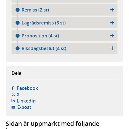
Remiss (2 st)
Lagrådsremiss (3 st)
Proposition (4 st)
Riksdagsbeslut (4 st)
Dela
- öppnas i ny flik, extern webbplats,
Facebook
- öppnas i ny flik, extern webbplats,
X
- öppnas i ny flik, extern webbplats,
LinkedIn
- öppnar din e-postklient,
E-post
Sidan är uppmärkt med följande