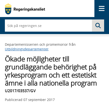
Me
När
Sö
du
börjar
skriva
så
Departementsserien och promemorior från
framträder
Utbildningsdepartementet
en
lista
Ökade möjligheter till
med
sökförslag
grundläggande behörighet på
yrkesprogram och ett estetiskt
ämne i alla nationella program
U2017/03537/GV
Publicerad
07 september 2017