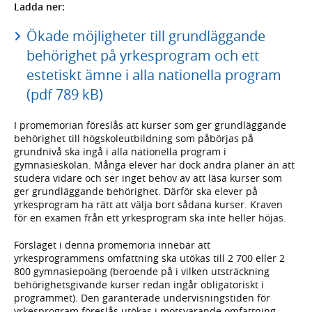
Ladda ner:
Ökade möjligheter till grundläggande
behörighet på yrkesprogram och ett
estetiskt ämne i alla nationella program
(pdf 789 kB)
I promemorian föreslås att kurser som ger grundläggande
behörighet till högskoleutbildning som påbörjas på
grundnivå ska ingå i alla nationella program i
gymnasieskolan. Många elever har dock andra planer än att
studera vidare och ser inget behov av att läsa kurser som
ger grundläggande behörighet. Därför ska elever på
yrkesprogram ha rätt att välja bort sådana kurser. Kraven
för en examen från ett yrkesprogram ska inte heller höjas.
Förslaget i denna promemoria innebär att
yrkesprogrammens omfattning ska utökas till 2 700 eller 2
800 gymnasiepoäng (beroende på i vilken utsträckning
behörighetsgivande kurser redan ingår obligatoriskt i
programmet). Den garanterade undervisningstiden för
yrkesprogram föreslås utökas i motsvarande omfattning.