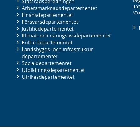
Statsrådsberedningen
Reg
10
Arbetsmarknads­departementet
Väx
Finans­departementet
Försvars­departementet
Justitie­departementet
Klimat- och näringslivs­departementet
Kultur­departementet
Landsbygds- och infrastruktur­
departementet
Social­departementet
Utbildnings­departementet
Utrikes­departementet