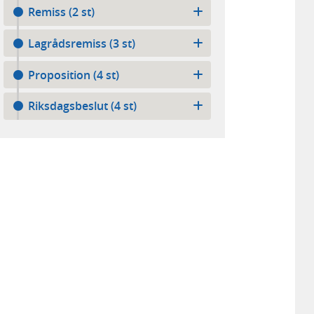
Remiss (2 st)
Lagrådsremiss (3 st)
Proposition (4 st)
Riksdagsbeslut (4 st)