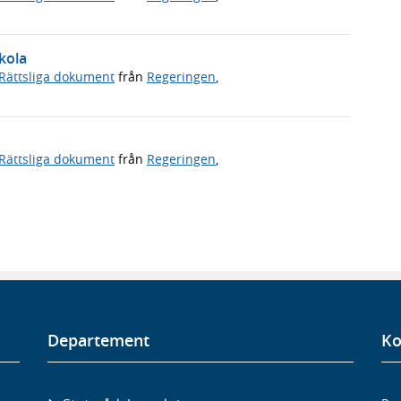
kola
Rättsliga dokument
från
Regeringen
,
Rättsliga dokument
från
Regeringen
,
Departement
Ko