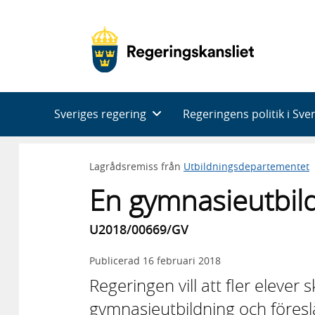
Huvudnavigering
Sveriges regering
Regeringens politik i Sve
Lagrådsremiss från
Utbildningsdepartementet
En gymnasieutbild
U2018/00669/GV
Publicerad
16 februari 2018
Regeringen vill att fler elever 
gymnasieutbildning och föreslå