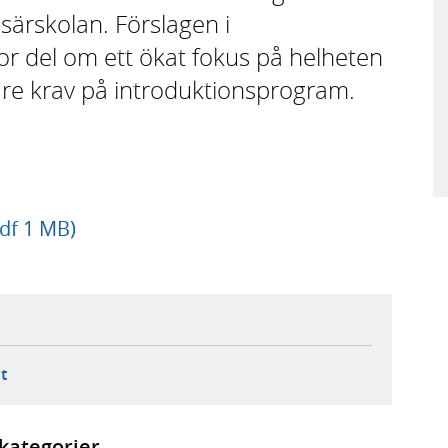
ärskolan. Förslagen i
tor del om ett ökat fokus på helheten
gare krav på introduktionsprogram.
pdf 1 MB)
ebbplats,
ern webbplats,
 ny flik, extern webbplats,
- öppnar din e-postklient,
t
kategorier