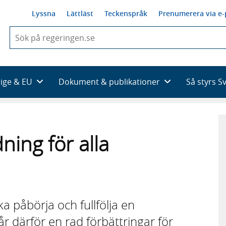
Lyssna
Lättläst
Teckenspråk
Prenumerera via e-
När
du
börjar
skriva
så
rige & EU
Dokument & publikationer
Så styrs S
framträder
en
lista
med
sökförslag
ning för alla
ska påbörja och fullfölja en
r därför en rad förbättringar för