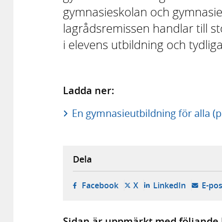
gymnasieskolan och gymnasies
lagrådsremissen handlar till s
i elevens utbildning och tydli
Ladda ner:
En gymnasieutbildning för alla (
Dela
- öppnas i ny flik, extern w
- öppnas i ny flik, ext
- öppnas i
Facebook
X
LinkedIn
E-pos
Sidan är uppmärkt med följande 