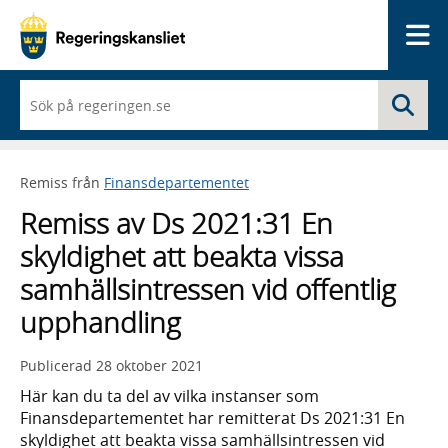
Me
När
Sö
du
börjar
skriva
så
Remiss från
Finansdepartementet
framträder
en
Remiss av Ds 2021:31 En
lista
med
skyldighet att beakta vissa
sökförslag
samhällsintressen vid offentlig
upphandling
Publicerad
28 oktober 2021
Här kan du ta del av vilka instanser som
Finansdepartementet har remitterat Ds 2021:31 En
skyldighet att beakta vissa samhällsintressen vid