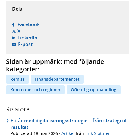
Dela
- öppnas i ny flik, extern webbplats,
Facebook
- öppnas i ny flik, extern webbplats,
X
- öppnas i ny flik, extern webbplats,
LinkedIn
- öppnar din e-postklient,
E-post
Sidan är uppmärkt med följande
kategorier:
Remiss
Finansdepartementet
Kommuner och regioner
Offentlig upphandling
Relaterat
Ett år med digitaliseringsstrategin – från strategi till
resultat
Publicerad
18 maj 2026
·
Artikel
från
Erik Slottner
,