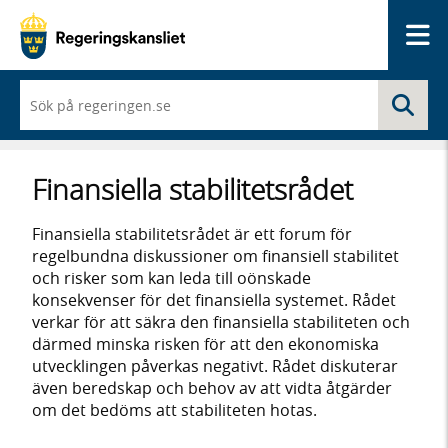
Me
När
Sö
du
börjar
skriva
så
Finansiella stabilitetsrådet
framträder
en
lista
Finansiella stabilitetsrådet är ett forum för
med
regelbundna diskussioner om finansiell stabilitet
sökförslag
och risker som kan leda till oönskade
konsekvenser för det finansiella systemet. Rådet
verkar för att säkra den finansiella stabiliteten och
därmed minska risken för att den ekonomiska
utvecklingen påverkas negativt. Rådet diskuterar
även beredskap och behov av att vidta åtgärder
om det bedöms att stabiliteten hotas.