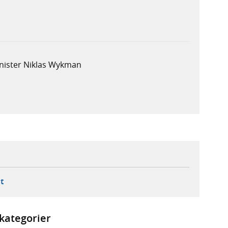
nister Niklas Wykman
ebbplats,
ern webbplats,
 ny flik, extern webbplats,
- öppnar din e-postklient,
t
kategorier