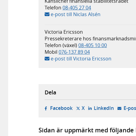
Kanslichef finansiella stabilitetsrådet
Telefon
08-405 27 04
e-post till Niclas Alsén
Victoria Ericsson
Pressekreterare hos finansmarknadsmi
Telefon (växel)
08-405 10 00
Mobil
076-137 89 04
e-post till Victoria Ericsson
Dela
- öppnas i ny flik, extern w
- öppnas i ny flik, ext
- öppnas i
Facebook
X
LinkedIn
E-pos
Sidan är uppmärkt med följande 