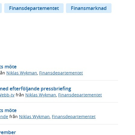
Finansdepartementet
Finansmarknad
ets möte
rån
Niklas Wykman
,
Finansdepartementet
i med efterföljande pressbriefing
ebb-tv
från
Niklas Wykman
,
Finansdepartementet
ets möte
ande
från
Niklas Wykman
,
Finansdepartementet
november