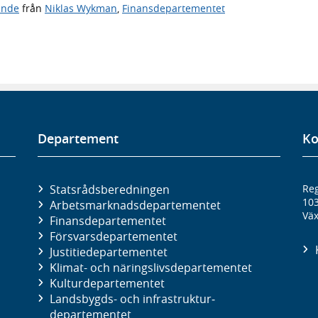
ande
från
Niklas Wykman
,
Finansdepartementet
Departement
Ko
Statsrådsberedningen
Reg
10
Arbetsmarknads­departementet
Väx
Finans­departementet
Försvars­departementet
Justitie­departementet
Klimat- och näringslivs­departementet
Kultur­departementet
Landsbygds- och infrastruktur­
departementet