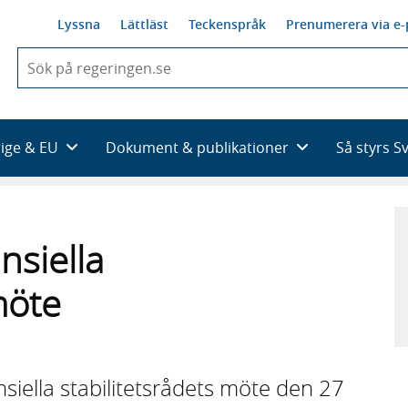
Lyssna
Lättläst
Teckenspråk
Prenumerera via e-
När
du
börjar
skriva
så
rige & EU
Dokument & publikationer
Så styrs S
framträder
en
lista
med
sökförslag
nsiella
möte
nsiella stabilitetsrådets möte den 27