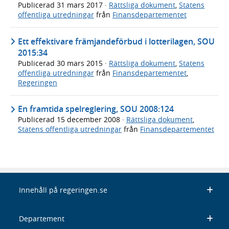
Publicerad
31 mars 2017
·
Rättsliga dokument
,
Statens
offentliga utredningar
från
Finansdepartementet
Ett effektivare främjandeförbud i lotterilagen, SOU
2015:34
Publicerad
30 mars 2015
·
Rättsliga dokument
,
Statens
offentliga utredningar
från
Finansdepartementet
,
Regeringen
En framtida spelreglering, SOU 2008:124
Publicerad
15 december 2008
·
Rättsliga dokument
,
Statens offentliga utredningar
från
Finansdepartementet
Innehåll på regeringen.se
Departement