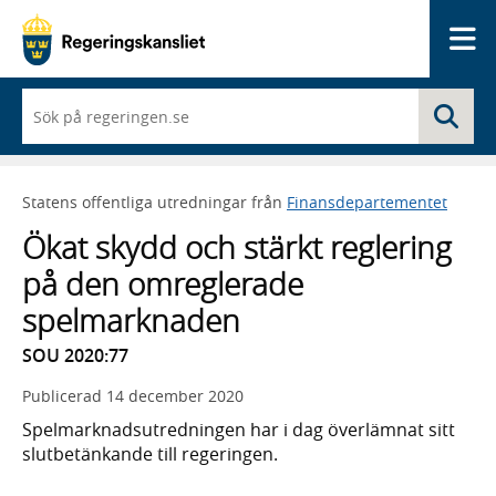
Me
När
Sö
du
börjar
skriva
så
Statens offentliga utredningar från
Finansdepartementet
framträder
en
Ökat skydd och stärkt reglering
lista
med
på den omreglerade
sökförslag
spelmarknaden
SOU 2020:77
Publicerad
14 december 2020
Spelmarknadsutredningen har i dag överlämnat sitt
slutbetänkande till regeringen.