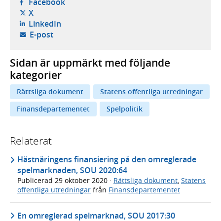
- öppnas i ny flik, extern webbplats,
Facebook
- öppnas i ny flik, extern webbplats,
X
- öppnas i ny flik, extern webbplats,
LinkedIn
- öppnar din e-postklient,
E-post
Sidan är uppmärkt med följande
kategorier
Rättsliga dokument
Statens offentliga utredningar
Finansdepartementet
Spelpolitik
Relaterat
Hästnäringens finansiering på den omreglerade
spelmarknaden, SOU 2020:64
Publicerad
29 oktober 2020
·
Rättsliga dokument
,
Statens
offentliga utredningar
från
Finansdepartementet
En omreglerad spelmarknad, SOU 2017:30