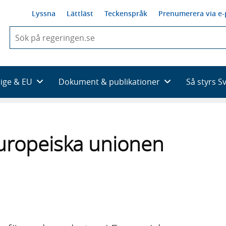
Lyssna
Lättläst
Teckenspråk
Prenumerera via e-
När
du
börjar
skriva
så
rige & EU
Dokument & publikationer
Så styrs S
framträder
en
lista
med
sökförslag
uropeiska unionen