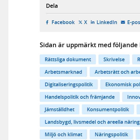
Dela
- öppnas i ny flik, extern w
- öppnas i ny flik, ext
- öppnas i
Facebook
X
LinkedIn
E-pos
Sidan är uppmärkt med följande 
Rättsliga dokument
Skrivelse
R
Arbetsmarknad
Arbetsrätt och arb
Digitaliseringspolitik
Ekonomisk pol
Handelspolitik och främjande
Inno
Jämställdhet
Konsumentpolitik
Landsbygd, livsmedel och areella näring
Miljö och klimat
Näringspolitik