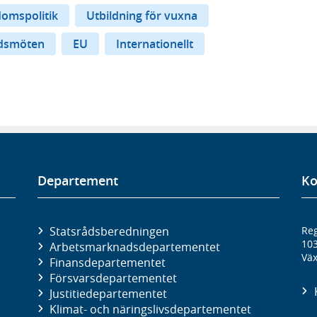
omspolitik
Utbildning för vuxna
dsmöten
EU
Internationellt
Departement
Ko
Statsrådsberedningen
Reg
10
Arbetsmarknads­departementet
Väx
Finans­departementet
Försvars­departementet
Justitie­departementet
Klimat- och näringslivs­departementet