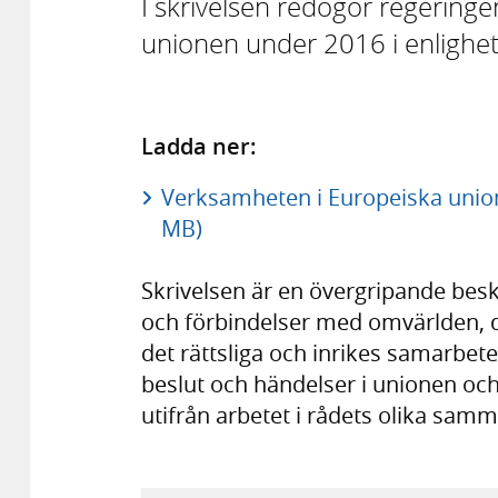
I skrivelsen redogör regering
unionen under 2016 i enlighe
Ladda ner:
Verksamheten i Europeiska union
MB)
Skrivelsen är en övergripande bes
och förbindelser med omvärlden, 
det rättsliga och inrikes samarbet
beslut och händelser i unionen oc
utifrån arbetet i rådets olika sam