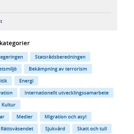
ebbplats,
ern webbplats,
 ny flik, extern webbplats,
- öppnar din e-postklient,
t
kategorier
egeringen
Statsrådsberedningen
etsmiljö
Bekämpning av terrorism
itik
Energi
vation
Internationellt utvecklingssamarbete
Kultur
ar
Medier
Migration och asyl
Rättsväsendet
Sjukvård
Skatt och tull