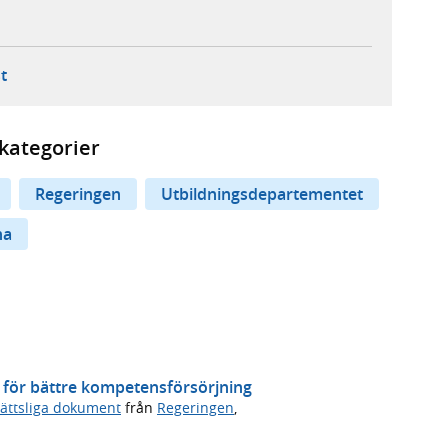
ebbplats,
ern webbplats,
 ny flik, extern webbplats,
- öppnar din e-postklient,
t
kategorier
Regeringen
Utbildningsdepartementet
na
 för bättre kompetensförsörjning
ättsliga dokument
från
Regeringen
,