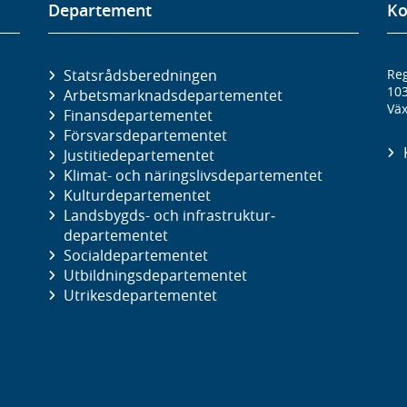
Departement
Ko
Statsrådsberedningen
Reg
10
Arbetsmarknads­departementet
Väx
Finans­departementet
Försvars­departementet
Justitie­departementet
Klimat- och näringslivs­departementet
Kultur­departementet
Landsbygds- och infrastruktur­
departementet
Social­departementet
Utbildnings­departementet
Utrikes­departementet