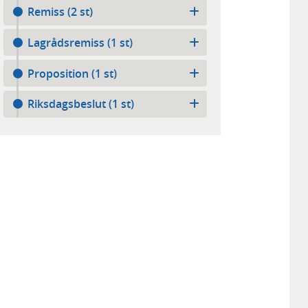
Remiss (2 st)
Lagrådsremiss (1 st)
Proposition (1 st)
Riksdagsbeslut (1 st)