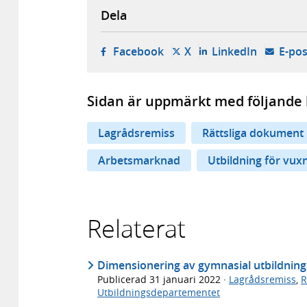
Dela
- öppnas i ny flik, extern w
- öppnas i ny flik, ext
- öppnas i
Facebook
X
LinkedIn
E-pos
Sidan är uppmärkt med följande 
Lagrådsremiss
Rättsliga dokument
Arbetsmarknad
Utbildning för vux
Relaterat
Dimensionering av gymnasial utbildning
Publicerad
31 januari 2022
·
Lagrådsremiss
,
R
Utbildningsdepartementet