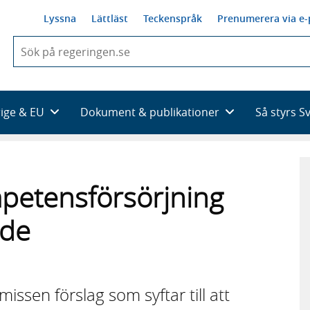
Lyssna
Lättläst
Teckenspråk
Prenumerera via e-
När
du
börjar
skriva
så
rige & EU
Dokument & publikationer
Så styrs S
framträder
en
lista
med
sökförslag
mpetensförsörjning
nde
issen förslag som syftar till att