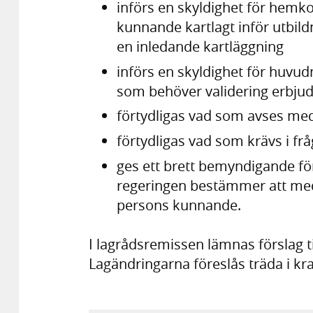
införs en skyldighet för hemkom
kunnande kartlagt inför utbil
en inledande kartläggning
införs en skyldighet för huvud
som behöver validering erbjud
förtydligas vad som avses med
förtydligas vad som krävs i f
ges ett brett bemyndigande fö
regeringen bestämmer att medd
persons kunnande.
I lagrådsremissen lämnas förslag t
Lagändringarna föreslås träda i kra