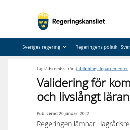
Huvudnavigering
Sveriges regering
Regeringens politik i Sve
Lagrådsremiss från
Utbildningsdepartementet
Validering för ko
och livslångt lära
Publicerad
20 januari 2022
Regeringen lämnar i lagrådsrem