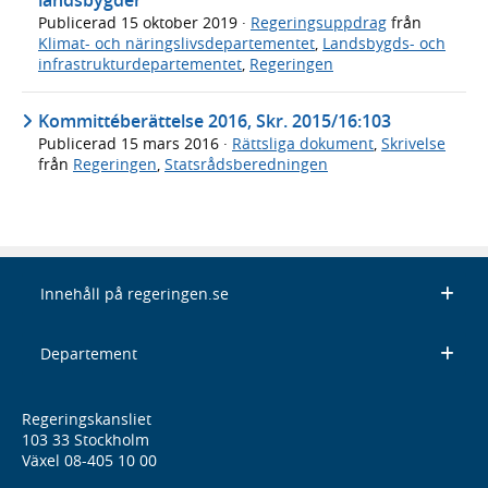
landsbygder
Publicerad
15 oktober 2019
·
Regeringsuppdrag
från
Klimat- och näringslivsdepartementet
,
Landsbygds- och
infrastrukturdepartementet
,
Regeringen
Kommittéberättelse 2016, Skr. 2015/16:103
Publicerad
15 mars 2016
·
Rättsliga dokument
,
Skrivelse
från
Regeringen
,
Statsrådsberedningen
Innehåll på regeringen.se
Departement
Regeringskansliet
103 33 Stockholm
Växel 08-405 10 00