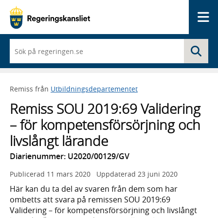
Me
När
Sö
du
börjar
skriva
så
Remiss från
Utbildningsdepartementet
framträder
en
Remiss SOU 2019:69 Validering
lista
med
– för kompetensförsörjning och
sökförslag
livslångt lärande
Diarienummer: U2020/00129/GV
Publicerad
11 mars 2020
Uppdaterad
23 juni 2020
Här kan du ta del av svaren från dem som har
ombetts att svara på remissen SOU 2019:69
Validering – för kompetensförsörjning och livslångt