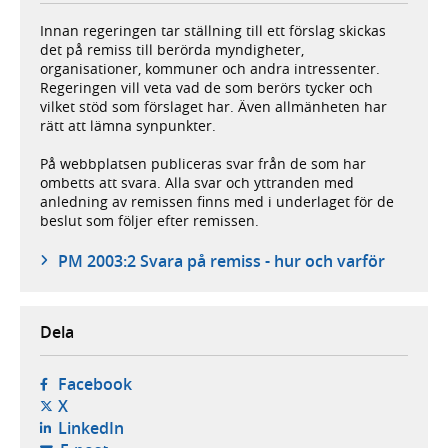
Innan regeringen tar ställning till ett förslag skickas
det på remiss till berörda myndigheter,
organisationer, kommuner och andra intressenter.
Regeringen vill veta vad de som berörs tycker och
vilket stöd som förslaget har. Även allmänheten har
rätt att lämna synpunkter.
På webbplatsen publiceras svar från de som har
ombetts att svara. Alla svar och yttranden med
anledning av remissen finns med i underlaget för de
beslut som följer efter remissen.
PM 2003:2 Svara på remiss - hur och varför
Dela
- öppnas i ny flik, extern webbplats,
Facebook
- öppnas i ny flik, extern webbplats,
X
- öppnas i ny flik, extern webbplats,
LinkedIn