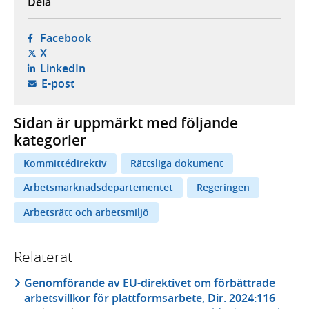
Dela
- öppnas i ny flik, extern webbplats,
Facebook
- öppnas i ny flik, extern webbplats,
X
- öppnas i ny flik, extern webbplats,
LinkedIn
- öppnar din e-postklient,
E-post
Sidan är uppmärkt med följande
kategorier
Kommittédirektiv
Rättsliga dokument
Arbetsmarknadsdepartementet
Regeringen
Arbetsrätt och arbetsmiljö
Relaterat
Genomförande av EU-direktivet om förbättrade
arbetsvillkor för plattformsarbete, Dir. 2024:116