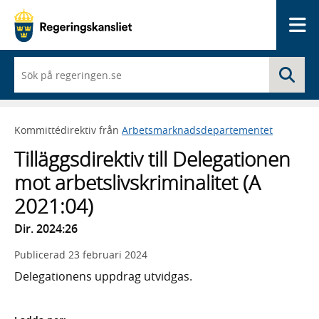
Me
När
Sö
du
börjar
skriva
så
Kommittédirektiv från
Arbetsmarknadsdepartementet
framträder
en
Tilläggsdirektiv till Delegationen
lista
med
mot arbetslivskriminalitet (A
sökförslag
2021:04)
Dir. 2024:26
Publicerad
23 februari 2024
Delegationens uppdrag utvidgas.