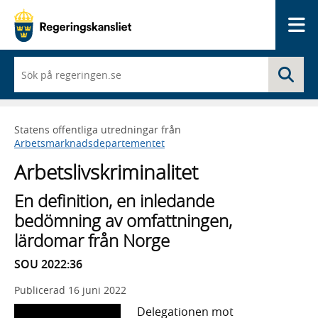
Me
När
Sö
du
börjar
skriva
så
Statens offentliga utredningar från
framträder
Arbetsmarknadsdepartementet
en
lista
Arbetslivskriminalitet
med
sökförslag
En definition, en inledande
bedömning av omfattningen,
lärdomar från Norge
SOU 2022:36
Publicerad
16 juni 2022
Delegationen mot