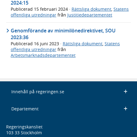
2024:15
Publicerad
15 februari 2024
·
Rättsliga dokument
,
Statens
offentliga utredningar
från
Justitiedepartementet
Genomförande av minimilönedirektivet, SOU
2023:36
Publicerad
16 juni 2023
·
Rättsliga dokument
,
Statens
offentliga utredningar
från
Arbetsmarknadsdepartementet
Innehåll på regeringen.se
Departement
Regeringskansliet
103 33 Stockholm