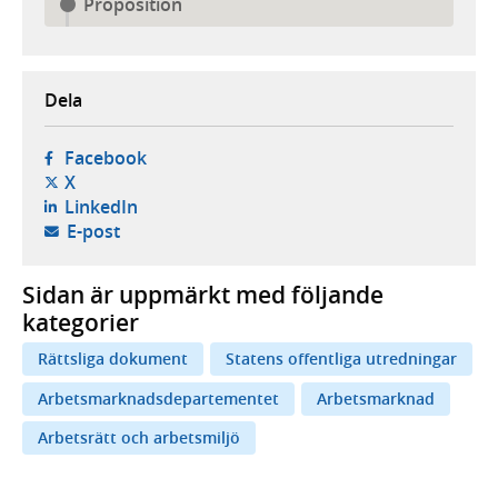
Proposition
Dela
- öppnas i ny flik, extern webbplats,
Facebook
- öppnas i ny flik, extern webbplats,
X
- öppnas i ny flik, extern webbplats,
LinkedIn
- öppnar din e-postklient,
E-post
Sidan är uppmärkt med följande
kategorier
Rättsliga dokument
Statens offentliga utredningar
Arbetsmarknadsdepartementet
Arbetsmarknad
Arbetsrätt och arbetsmiljö