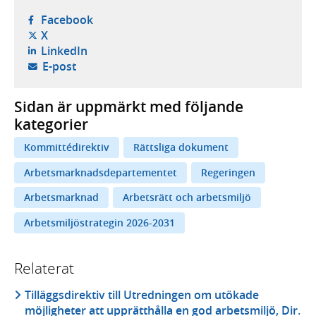
- öppnas i ny flik, extern webbplats,
Facebook
- öppnas i ny flik, extern webbplats,
X
- öppnas i ny flik, extern webbplats,
LinkedIn
- öppnar din e-postklient,
E-post
Sidan är uppmärkt med följande
kategorier
Kommittédirektiv
Rättsliga dokument
Arbetsmarknadsdepartementet
Regeringen
Arbetsmarknad
Arbetsrätt och arbetsmiljö
Arbetsmiljöstrategin 2026-2031
Relaterat
Tilläggsdirektiv till Utredningen om utökade
möjligheter att upprätthålla en god arbetsmiljö, Dir.