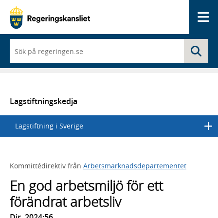
Me
När
Sö
du
börjar
skriva
så
framträder
en
Lagstiftningskedja
lista
med
Lagstiftning i Sverige
sökförslag
Kommittédirektiv från
Arbetsmarknadsdepartementet
En god arbetsmiljö för ett
förändrat arbetsliv
Dir. 2024:56