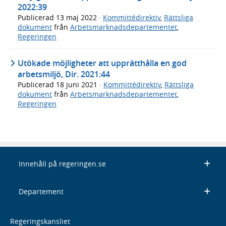
2022:39
Publicerad
13 maj 2022
·
Kommittédirektiv
,
Rättsliga
dokument
från
Arbetsmarknadsdepartementet
,
Regeringen
Utökade möjligheter att upprätthålla en god
arbetsmiljö, Dir. 2021:44
Publicerad
18 juni 2021
·
Kommittédirektiv
,
Rättsliga
dokument
från
Arbetsmarknadsdepartementet
,
Regeringen
Innehåll på regeringen.se
Departement
Regeringskansliet