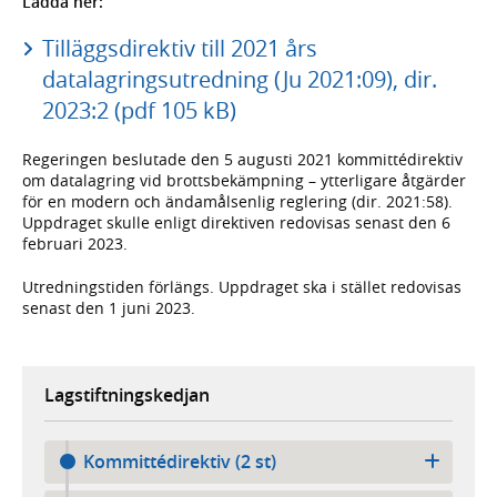
Ladda ner:
Tilläggsdirektiv till 2021 års
datalagringsutredning (Ju 2021:09), dir.
2023:2 (pdf 105 kB)
Regeringen beslutade den 5 augusti 2021 kommitté­direktiv
om data­lagring vid brotts­bekämp­ning – ytter­ligare åtgärder
för en modern och ända­måls­enlig reglering (dir. 2021:58).
Upp­draget skulle enligt direktiven redo­visas senast den 6
februari 2023.
Utrednings­tiden förlängs. Uppdraget ska i stället redo­visas
senast den 1 juni 2023.
Lagstiftningskedjan
Kommittédirektiv (2 st)