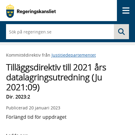
Me
När
Sö
du
börjar
skriva
så
Kommittédirektiv från
Justitiedepartementet
framträder
en
Tilläggsdirektiv till 2021 års
lista
med
datalagringsutredning (Ju
sökförslag
2021:09)
Dir. 2023:2
Publicerad
20 januari 2023
Förlängd tid för uppdraget