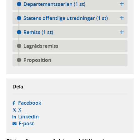
Departementsserien (1 st)
Statens offentliga utredningar (1 st)
Remiss (1 st)
Lagrådsremiss
Proposition
Dela
- öppnas i ny flik, extern webbplats,
Facebook
- öppnas i ny flik, extern webbplats,
X
- öppnas i ny flik, extern webbplats,
LinkedIn
- öppnar din e-postklient,
E-post