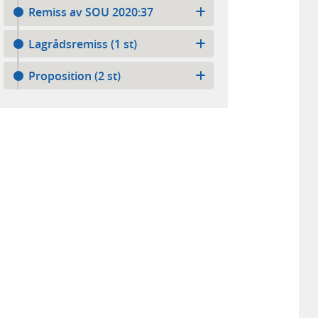
Remiss av SOU 2020:37
Lagrådsremiss (1 st)
Proposition (2 st)