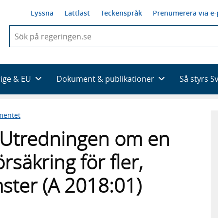
Lyssna
Lättläst
Teckenspråk
Prenumerera via e-
När
du
börjar
skriva
så
rige & EU
Dokument & publikationer
Så styrs S
framträder
en
lista
mentet
med
sökförslag
ill Utredningen om en
rsäkring för fler,
ster (A 2018:01)