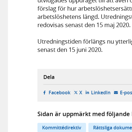
utvidgades uppdraget till att även 
förslag för hur arbetslöshetsersätt
arbetslöshetens längd. Utredningst
redovisas senast den 15 maj 2020.
Utredningstiden förlängs nu ytterli
senast den 15 juni 2020.
Dela
- öppnas i ny flik, extern w
- öppnas i ny flik, ext
- öppnas i
Facebook
X
LinkedIn
E-pos
Sidan är uppmärkt med följande 
Kommittédirektiv
Rättsliga dokume