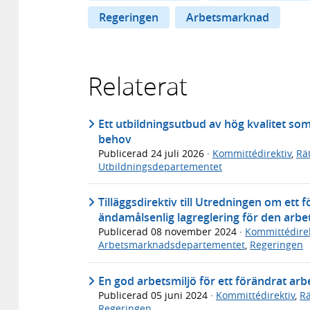
Regeringen
Arbetsmarknad
Relaterat
Ett utbildningsutbud av hög kvalitet so
behov
Publicerad
24 juli 2026
·
Kommittédirektiv
,
Rä
Utbildningsdepartementet
Tilläggsdirektiv till Utredningen om ett
ändamålsenlig lagreglering för den arb
Publicerad
08 november 2024
·
Kommittédirek
Arbetsmarknadsdepartementet
,
Regeringen
En god arbetsmiljö för ett förändrat arbe
Publicerad
05 juni 2024
·
Kommittédirektiv
,
Rä
Regeringen