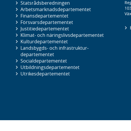
Statsrådsberedningen
Reg
10
Arbetsmarknads­departementet
Väx
Finans­departementet
Försvars­departementet
Justitie­departementet
Klimat- och näringslivs­departementet
Kultur­departementet
Landsbygds- och infrastruktur­
departementet
Social­departementet
Utbildnings­departementet
Utrikes­departementet