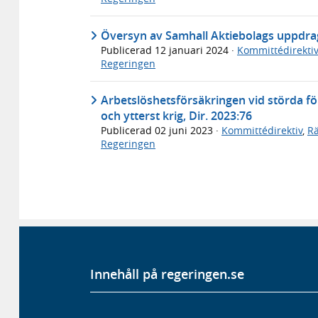
Översyn av Samhall Aktiebolags uppdrag
Publicerad
12 januari 2024
·
Kommittédirektiv
Regeringen
Arbetslöshetsförsäkringen vid störda för
och ytterst krig, Dir. 2023:76
Publicerad
02 juni 2023
·
Kommittédirektiv
,
Rä
Regeringen
Innehåll på regeringen.se