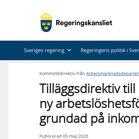
Huvudnavigering
Sveriges regering
Regeringens politik i Sve
Kommittédirektiv från
Arbetsmarknadsdeparte
Tilläggsdirektiv t
ny arbetslöshetsfö
grundad på inkom
Publicerad
05 maj 2020