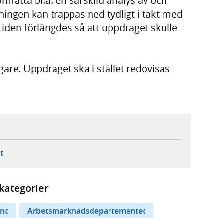
omfatta bl.a. en särskild analys av och
ningen kan trappas ned tydligt i takt med
iden förlängdes så att uppdraget skulle
gare. Uppdraget ska i stället redovisas
ebbplats,
ern webbplats,
 ny flik, extern webbplats,
- öppnar din e-postklient,
t
kategorier
nt
Arbetsmarknadsdepartementet