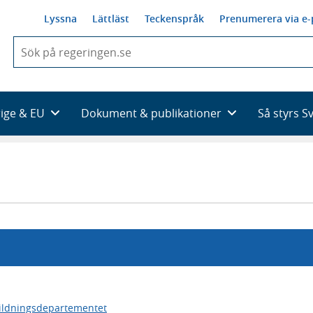
Lyssna
Lättläst
Teckenspråk
Prenumerera via e-
När
du
börjar
skriva
så
rige & EU
Dokument & publikationer
Så styrs S
framträder
en
lista
med
sökförslag
ildningsdepartementet