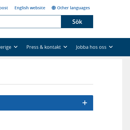
post
English website
Other languages
Sök
verige
Press & kontakt
Jobba hos oss