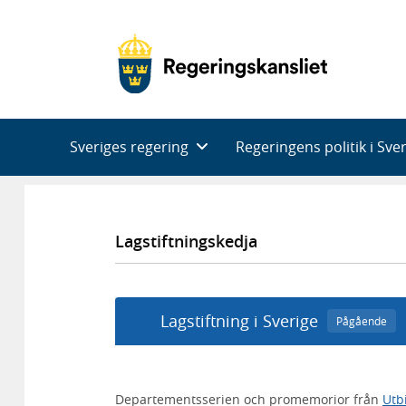
Huvudnavigering
Sveriges regering
Regeringens politik i Sve
Lagstiftningskedja
Lagstiftning i Sverige
Pågående
Departementsserien och promemorior från
Utb