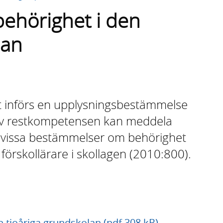
behörighet i den
lan
et införs en upplysningsbestämmelse
av restkompetensen kan meddela
n vissa bestämmelser om behörighet
 förskollärare i skollagen (2010:800).
n tioåriga grundskolan (pdf 308 kB)