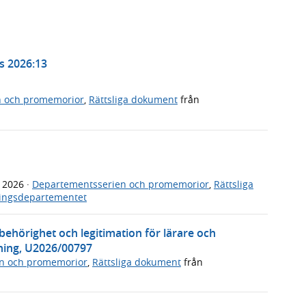
Ds 2026:13
n och promemorior
,
Rättsliga dokument
från
j 2026
·
Departementsserien och promemorior
,
Rättsliga
ningsdepartementet
 behörighet och legitimation för lärare och
ning, U2026/00797
n och promemorior
,
Rättsliga dokument
från