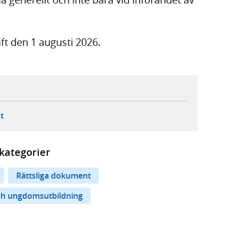
ft den 1 augusti 2026.
ebbplats,
ern webbplats,
 ny flik, extern webbplats,
- öppnar din e-postklient,
t
kategorier
Rättsliga dokument
ch ungdomsutbildning