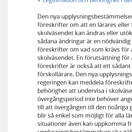
Den nya upplysningsbestämmelsen
föreskrifter om att en lärares eller
skolväsendet kan ändras eller utök
sådana ändringar är en nödvändig f
föreskrifter om vad som krävs för a
skolväsendet. En förutsättning fö
föreskrifter är också att ett sådant
förskollärare. Den nya upplysnin
regeringen kan meddela föreskrifter
behörighet att undervisa i skolväs
övergångsperiod inte behöver anges 
till att övergången till den tioårig
blir så enkel som möjligt för alla 
situationer även kan uppkomma fr
upplysningsbestämmelsen ska gälla 