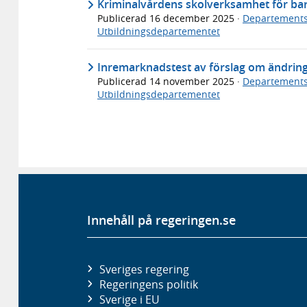
Kriminalvårdens skolverksamhet för ba
Publicerad
16 december 2025
·
Departements
Utbildningsdepartementet
Inremarknadstest av förslag om ändrin
Publicerad
14 november 2025
·
Departements
Utbildningsdepartementet
Innehåll på regeringen.se
Sveriges regering
Regeringens politik
Sverige i EU