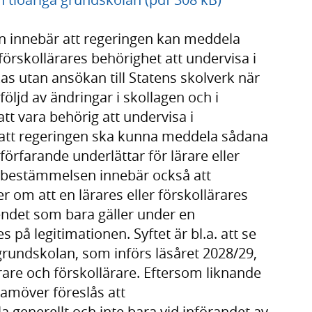
 innebär att regeringen kan meddela
 förskollärares behörighet att undervisa i
as utan ansökan till Statens skolverk när
öljd av ändringar i skollagen och i
tt vara behörig att undervisa i
r att regeringen ska kunna meddela sådana
 förfarande underlättar för lärare eller
gsbestämmelsen innebär också att
 om att en lärares eller förskollärares
endet som bara gäller under en
på legitimationen. Syftet är bl.a. att se
a grundskolan, som införs läsåret 2028/29,
lärare och förskollärare. Eftersom liknande
amöver föreslås att
generellt och inte bara vid införandet av