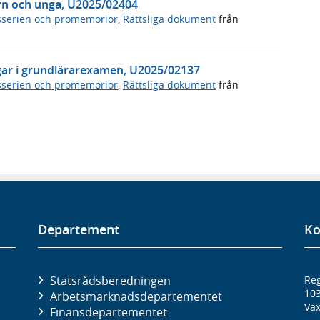
rn och unga, U2025/02404
serien och promemorior
,
Rättsliga dokument
från
gar i grundlärarexamen, U2025/02137
serien och promemorior
,
Rättsliga dokument
från
Departement
Ko
Statsrådsberedningen
Reg
10
Arbetsmarknads­departementet
Väx
Finans­departementet