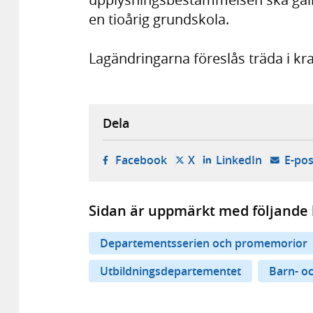
en tioårig grundskola.
Lagändringarna föreslås träda i kra
Dela
- öppnas i ny flik, extern w
- öppnas i ny flik, ext
- öppnas i
Facebook
X
LinkedIn
E-pos
Sidan är uppmärkt med följande 
Departementsserien och promemorior
Utbildningsdepartementet
Barn- o