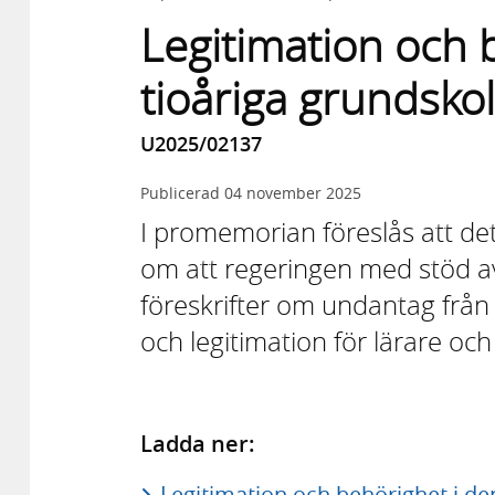
Legitimation och 
tioåriga grundsko
U2025/02137
Publicerad
04 november 2025
I promemorian föreslås att d
om att regeringen med stöd 
föreskrifter om undantag frå
och legitimation för lärare och
Ladda ner:
Legitimation och behörighet i de