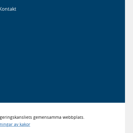
Kontakt
Regeringskansliets gemensamma webbplats.
lningar av kakor