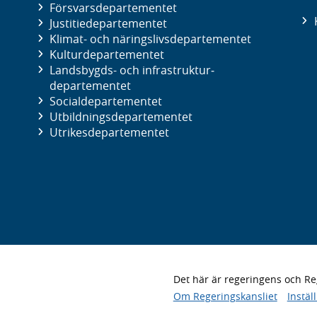
Försvars­departementet
Justitie­departementet
Klimat- och näringslivs­departementet
Kultur­departementet
Landsbygds- och infrastruktur­
departementet
Social­departementet
Utbildnings­departementet
Utrikes­departementet
Det här är regeringens och 
Om Regeringskansliet
Instäl