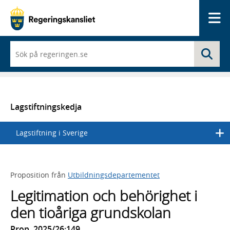
Me
När
Sö
du
börjar
skriva
så
framträder
en
Lagstiftningskedja
lista
med
Lagstiftning i Sverige
sökförslag
Proposition från
Utbildningsdepartementet
Legitimation och behörighet i
den tioåriga grundskolan
Prop. 2025/26:149