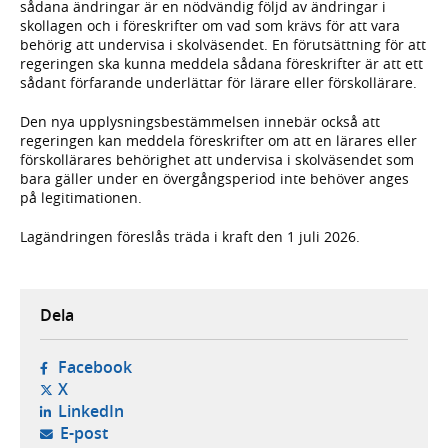
sådana ändringar är en nödvändig följd av ändringar i
skollagen och i föreskrifter om vad som krävs för att vara
behörig att undervisa i skolväsendet. En förutsättning för att
regeringen ska kunna meddela sådana föreskrifter är att ett
sådant förfarande underlättar för lärare eller förskollärare.
Den nya upplysningsbestämmelsen innebär också att
regeringen kan meddela föreskrifter om att en lärares eller
förskollärares behörighet att undervisa i skolväsendet som
bara gäller under en övergångsperiod inte behöver anges
på legitimationen.
Lagändringen föreslås träda i kraft den 1 juli 2026.
Dela
- öppnas i ny flik, extern webbplats,
Facebook
- öppnas i ny flik, extern webbplats,
X
- öppnas i ny flik, extern webbplats,
LinkedIn
- öppnar din e-postklient,
E-post