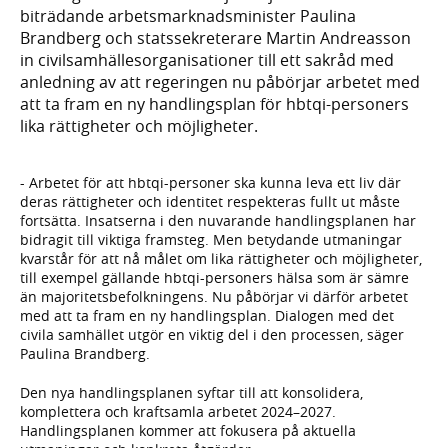
biträdande arbetsmarknadsminister Paulina
Brandberg och statssekreterare Martin Andreasson
in civilsamhällesorganisationer till ett sakråd med
anledning av att regeringen nu påbörjar arbetet med
att ta fram en ny handlingsplan för hbtqi-personers
lika rättigheter och möjligheter.
- Arbetet för att hbtqi-personer ska kunna leva ett liv där
deras rättigheter och identitet respekteras fullt ut måste
fortsätta. Insatserna i den nuvarande handlingsplanen har
bidragit till viktiga framsteg. Men betydande utmaningar
kvarstår för att nå målet om lika rättigheter och möjligheter,
till exempel gällande hbtqi-personers hälsa som är sämre
än majoritetsbefolkningens. Nu påbörjar vi därför arbetet
med att ta fram en ny handlingsplan. Dialogen med det
civila samhället utgör en viktig del i den processen, säger
Paulina Brandberg.
Den nya handlingsplanen syftar till att konsolidera,
komplettera och kraftsamla arbetet 2024–2027.
Handlingsplanen kommer att fokusera på aktuella