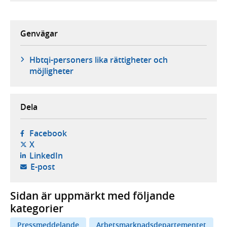
Genvägar
Hbtqi-personers lika rättigheter och
möjligheter
Dela
- öppnas i ny flik, extern webbplats,
Facebook
- öppnas i ny flik, extern webbplats,
X
- öppnas i ny flik, extern webbplats,
LinkedIn
- öppnar din e-postklient,
E-post
Sidan är uppmärkt med följande
kategorier
Pressmeddelande
Arbetsmarknadsdepartementet