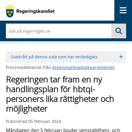
Me
När
Sö
du
börjar
skriva
så
framträder
Statsråd på denna sida som har entledigats
en
lista
Pressmeddelande från
Arbetsmarknadsdepartementet
med
sökförslag
Regeringen tar fram en ny
handlingsplan för hbtqi-
personers lika rättigheter och
möjligheter
Publicerad
05 februari 2024
Måndagen den 5 februari bjuder jämställdhets- och