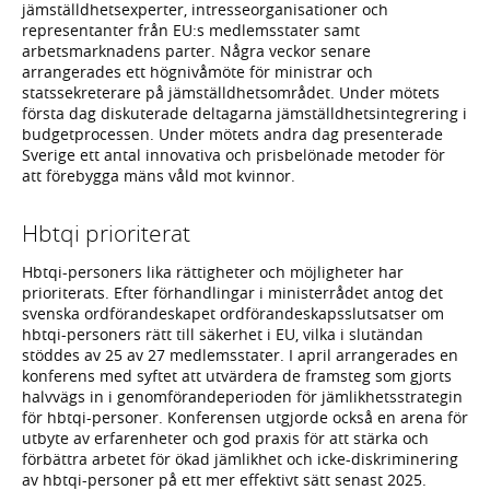
jämställdhetsexperter, intresseorganisationer och
representanter från EU:s medlemsstater samt
arbetsmarknadens parter. Några veckor senare
arrangerades ett högnivåmöte för ministrar och
statssekreterare på jämställdhetsområdet. Under mötets
första dag diskuterade deltagarna jämställdhetsintegrering i
budgetprocessen. Under mötets andra dag presenterade
Sverige ett antal innovativa och prisbelönade metoder för
att förebygga mäns våld mot kvinnor.
Hbtqi prioriterat
Hbtqi-personers lika rättigheter och möjligheter har
prioriterats. Efter förhandlingar i ministerrådet antog det
svenska ordförandeskapet ordförandeskapsslutsatser om
hbtqi-personers rätt till säkerhet i EU, vilka i slutändan
stöddes av 25 av 27 medlemsstater. I april arrangerades en
konferens med syftet att utvärdera de framsteg som gjorts
halvvägs in i genomförandeperioden för jämlikhetsstrategin
för hbtqi-personer. Konferensen utgjorde också en arena för
utbyte av erfarenheter och god praxis för att stärka och
förbättra arbetet för ökad jämlikhet och icke-diskriminering
av hbtqi-personer på ett mer effektivt sätt senast 2025.