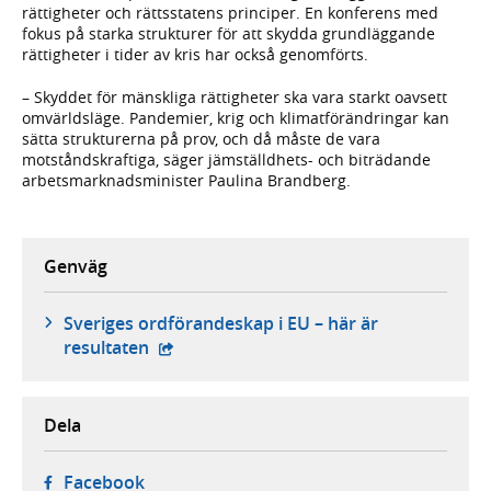
rättigheter och rättsstatens principer. En konferens med
fokus på starka strukturer för att skydda grundläggande
rättigheter i tider av kris har också genomförts.
– Skyddet för mänskliga rättigheter ska vara starkt oavsett
omvärldsläge. Pandemier, krig och klimatförändringar kan
sätta strukturerna på prov, och då måste de vara
motståndskraftiga, säger jämställdhets- och biträdande
arbetsmarknadsminister Paulina Brandberg.
Genväg
Sveriges ordförandeskap i EU – här är
- extern webbplats,
resultaten
Dela
- öppnas i ny flik, extern webbplats,
Facebook