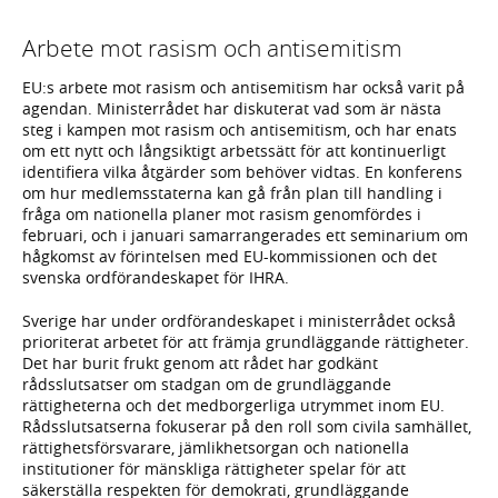
Arbete mot rasism och antisemitism
EU:s arbete mot rasism och antisemitism har också varit på
agendan. Ministerrådet har diskuterat vad som är nästa
steg i kampen mot rasism och antisemitism, och har enats
om ett nytt och långsiktigt arbetssätt för att kontinuerligt
identifiera vilka åtgärder som behöver vidtas. En konferens
om hur medlemsstaterna kan gå från plan till handling i
fråga om nationella planer mot rasism genomfördes i
februari, och i januari samarrangerades ett seminarium om
hågkomst av förintelsen med EU-kommissionen och det
svenska ordförandeskapet för IHRA.
Sverige har under ordförandeskapet i ministerrådet också
prioriterat arbetet för att främja grundläggande rättigheter.
Det har burit frukt genom att rådet har godkänt
rådsslutsatser om stadgan om de grundläggande
rättigheterna och det medborgerliga utrymmet inom EU.
Rådsslutsatserna fokuserar på den roll som civila samhället,
rättighetsförsvarare, jämlikhetsorgan och nationella
institutioner för mänskliga rättigheter spelar för att
säkerställa respekten för demokrati, grundläggande