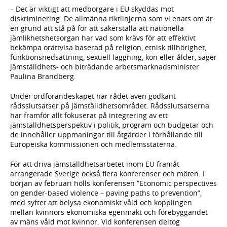
– Det är viktigt att medborgare i EU skyddas mot
diskriminering. De allmänna riktlinjerna som vi enats om är
en grund att stå på för att säkerställa att nationella
jämlikhetshetsorgan har vad som krävs för att effektivt
bekämpa orättvisa baserad på religion, etnisk tillhörighet,
funktionsnedsättning, sexuell läggning, kön eller ålder, säger
jämställdhets- och biträdande arbetsmarknadsminister
Paulina Brandberg.
Under ordförandeskapet har rådet även godkänt
rådsslutsatser på jämställdhetsområdet. Rådsslutsatserna
har framför allt fokuserat på integrering av ett
jämställdhetsperspektiv i politik, program och budgetar och
de innehåller uppmaningar till åtgärder i förhållande till
Europeiska kommissionen och medlemsstaterna.
För att driva jämställdhetsarbetet inom EU framåt
arrangerade Sverige också flera konferenser och möten. I
början av februari hölls konferensen ”Economic perspectives
on gender-based violence – paving paths to prevention”,
med syftet att belysa ekonomiskt våld och kopplingen
mellan kvinnors ekonomiska egenmakt och förebyggandet
av mäns våld mot kvinnor. Vid konferensen deltog