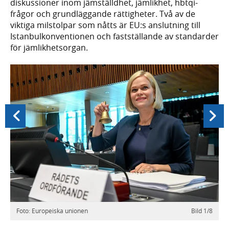
diskussioner inom jämställdhet, jämlikhet, hbtqi-
frågor och grundläggande rättigheter. Två av de
viktiga milstolpar som nåtts är EU:s anslutning till
Istanbulkonventionen och fastställande av standarder
för jämlikhetsorgan.
Föregående
Nästa
Foto: Europeiska unionen
Bild
1
/
8
/
8
F