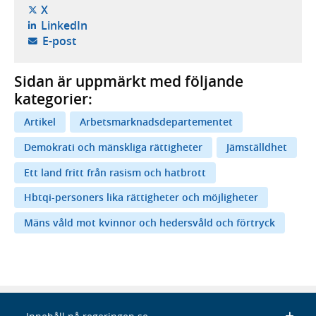
- öppnas i ny flik, extern webbplats,
X
- öppnas i ny flik, extern webbplats,
LinkedIn
- öppnar din e-postklient,
E-post
Sidan är uppmärkt med följande
kategorier:
Artikel
Arbetsmarknadsdepartementet
Demokrati och mänskliga rättigheter
Jämställdhet
Ett land fritt från rasism och hatbrott
Hbtqi-personers lika rättigheter och möjligheter
Mäns våld mot kvinnor och hedersvåld och förtryck