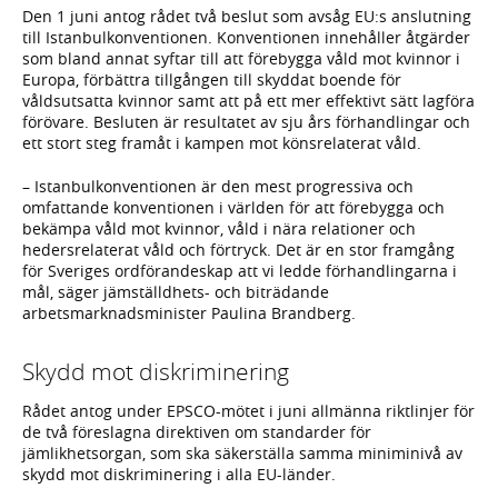
Den 1 juni antog rådet två beslut som avsåg EU:s anslutning
till Istanbulkonventionen. Konventionen innehåller åtgärder
som bland annat syftar till att förebygga våld mot kvinnor i
Europa, förbättra tillgången till skyddat boende för
våldsutsatta kvinnor samt att på ett mer effektivt sätt lagföra
förövare. Besluten är resultatet av sju års förhandlingar och
ett stort steg framåt i kampen mot könsrelaterat våld.
– Istanbulkonventionen är den mest progressiva och
omfattande konventionen i världen för att förebygga och
bekämpa våld mot kvinnor, våld i nära relationer och
hedersrelaterat våld och förtryck. Det är en stor framgång
för Sveriges ordförandeskap att vi ledde förhandlingarna i
mål, säger jämställdhets- och biträdande
arbetsmarknadsminister Paulina Brandberg.
Skydd mot diskriminering
Rådet antog under EPSCO-mötet i juni allmänna riktlinjer för
de två föreslagna direktiven om standarder för
jämlikhetsorgan, som ska säkerställa samma miniminivå av
skydd mot diskriminering i alla EU-länder.