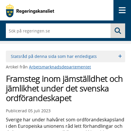
Me
När
Sö
du
börjar
skriva
så
framträder
Statsråd på denna sida som har entledigats
en
lista
Artikel från
Arbetsmarknadsdepartementet
med
sökförslag
Framsteg inom jämställdhet och
jämlikhet under det svenska
ordförandeskapet
Publicerad
05 juli 2023
Sverige har under halvåret som ordförandeskapsland
i den Europeiska unionens råd lett förhandlingar och