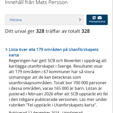
Innehåll från Mats Persson
Filtrera
Prenumerera
Ditt urval ger
328
träffar av totalt
328
Lista över alla 179 områden på Utanförskapets
karta
Regeringen har gett SCB och Boverket i uppdrag att
kartlägga utanförskapet i Sverige. Resultatet visar
att 179 områden i 67 kommuner har så stora
utmaningar att de kan betecknas som
utanförskapsområden. Totalt bor 700 000 personer
i dessa områden, varav 165 000 är barn. Listan är
justerad i februari 2026 efter att SCB upptäckt ett fel
i den tidigare publicerade versionen. Läs mer under
rubriken "Fel upptäckt i Utanförskapets karta".
Publicerad
12 december 2024
· Uppdaterad