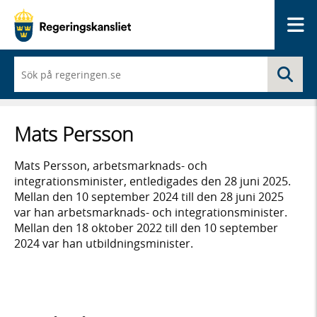
Me
När
Sö
du
börjar
skriva
så
Mats Persson
framträder
en
lista
Mats Persson, arbetsmarknads- och
med
integrationsminister, entledigades den 28 juni 2025.
sökförslag
Mellan den 10 september 2024 till den 28 juni 2025
var han arbetsmarknads- och integrationsminister.
Mellan den 18 oktober 2022 till den 10 september
2024 var han utbildningsminister.