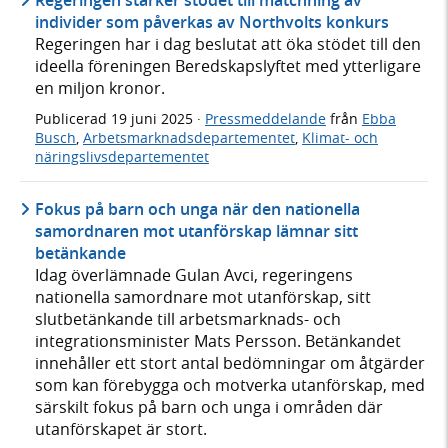
Regeringen stärker stödet till matchning av
individer som påverkas av Northvolts konkurs
Regeringen har i dag beslutat att öka stödet till den
ideella föreningen Beredskapslyftet med ytterligare
en miljon kronor.
Publicerad
19 juni 2025
·
Pressmeddelande
från
Ebba
Busch
,
Arbetsmarknadsdepartementet
,
Klimat- och
näringslivsdepartementet
Fokus på barn och unga när den nationella
samordnaren mot utanförskap lämnar sitt
betänkande
Idag överlämnade Gulan Avci, regeringens
nationella samordnare mot utanförskap, sitt
slutbetänkande till arbetsmarknads- och
integrationsminister Mats Persson. Betänkandet
innehåller ett stort antal bedömningar om åtgärder
som kan förebygga och motverka utanförskap, med
särskilt fokus på barn och unga i områden där
utanförskapet är stort.