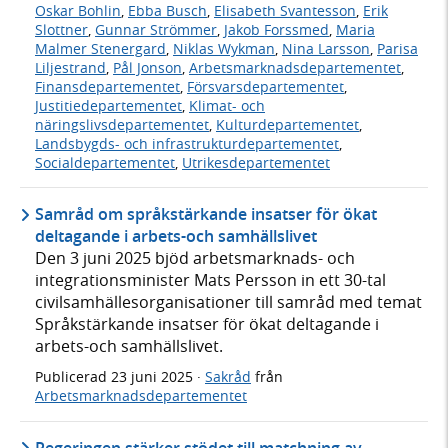
Oskar Bohlin
,
Ebba Busch
,
Elisabeth Svantesson
,
Erik
Slottner
,
Gunnar Strömmer
,
Jakob Forssmed
,
Maria
Malmer Stenergard
,
Niklas Wykman
,
Nina Larsson
,
Parisa
Liljestrand
,
Pål Jonson
,
Arbetsmarknadsdepartementet
,
Finansdepartementet
,
Försvarsdepartementet
,
Justitiedepartementet
,
Klimat- och
näringslivsdepartementet
,
Kulturdepartementet
,
Landsbygds- och infrastrukturdepartementet
,
Socialdepartementet
,
Utrikesdepartementet
Samråd om språkstärkande insatser för ökat
deltagande i arbets-och samhällslivet
Den 3 juni 2025 bjöd arbetsmarknads- och
integrationsminister Mats Persson in ett 30-tal
civilsamhällesorganisationer till samråd med temat
Språkstärkande insatser för ökat deltagande i
arbets-och samhällslivet.
Publicerad
23 juni 2025
·
Sakråd
från
Arbetsmarknadsdepartementet