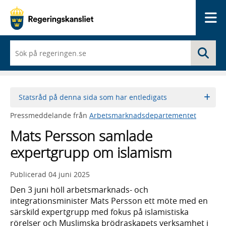
Me
När
Sö
du
börjar
skriva
så
framträder
Statsråd på denna sida som har entledigats
en
lista
Pressmeddelande från
Arbetsmarknadsdepartementet
med
sökförslag
Mats Persson samlade
expertgrupp om islamism
Publicerad
04 juni 2025
Den 3 juni höll arbetsmarknads- och
integrationsminister Mats Persson ett möte med en
särskild expertgrupp med fokus på islamistiska
rörelser och Muslimska brödraskapets verksamhet i