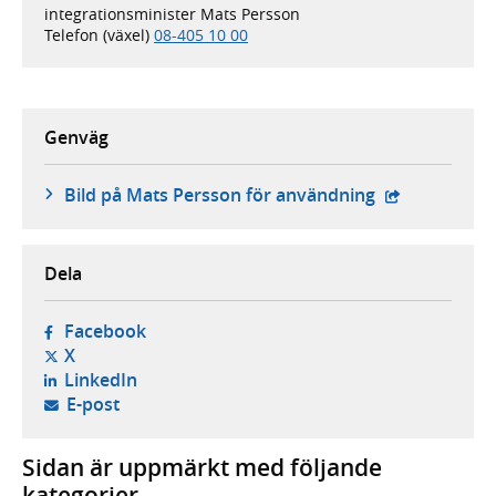
integrationsminister Mats Persson
Telefon (växel)
08-405 10 00
Genväg
- extern webb
Bild på Mats Persson för användning
Dela
- öppnas i ny flik, extern webbplats,
Facebook
- öppnas i ny flik, extern webbplats,
X
- öppnas i ny flik, extern webbplats,
LinkedIn
- öppnar din e-postklient,
E-post
Sidan är uppmärkt med följande
kategorier