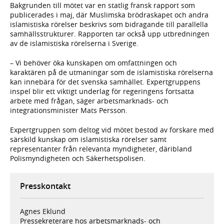
Bakgrunden till mötet var en statlig fransk rapport som
publicerades i maj, där Muslimska brödraskapet och andra
islamistiska rörelser beskrivs som bidragande till parallella
samhällsstrukturer. Rapporten tar också upp utbredningen
av de islamistiska rörelserna i Sverige.
– Vi behöver öka kunskapen om omfattningen och
karaktären på de utmaningar som de islamistiska rörelserna
kan innebära för det svenska samhället. Expertgruppens
inspel blir ett viktigt underlag för regeringens fortsatta
arbete med frågan, säger arbetsmarknads- och
integrationsminister Mats Persson.
Expertgruppen som deltog vid mötet bestod av forskare med
särskild kunskap om islamistiska rörelser samt
representanter från relevanta myndigheter, däribland
Polismyndigheten och Säkerhetspolisen.
Presskontakt
Agnes Eklund
Pressekreterare hos arbetsmarknads- och