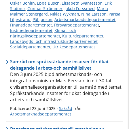
Oskar Bohlin
,
Ebba Busch
,
Elisabeth Svantesson
,
Erik
Slottner
,
Gunnar Strömmer
,
Jakob Forssmed
,
Maria
Malmer Stenergard
,
Niklas Wykman
,
Nina Larsson
,
Parisa
Liljestrand
,
Pål Jonson
,
Arbetsmarknadsdepartementet
,
Finansdepartementet
,
Försvarsdepartementet
,
Justitiedepartementet
,
Klimat- och
näringslivsdepartementet
,
Kulturdepartementet
,
Landsbygds- och infrastrukturdepartementet
,
Socialdepartementet
,
Utrikesdepartementet
Samråd om språkstärkande insatser för ökat
deltagande i arbets-och samhällslivet
Den 3 juni 2025 bjöd arbetsmarknads- och
integrationsminister Mats Persson in ett 30-tal
civilsamhällesorganisationer till samråd med temat
Språkstärkande insatser för ökat deltagande i
arbets-och samhällslivet.
Publicerad
23 juni 2025
·
Sakråd
från
Arbetsmarknadsdepartementet