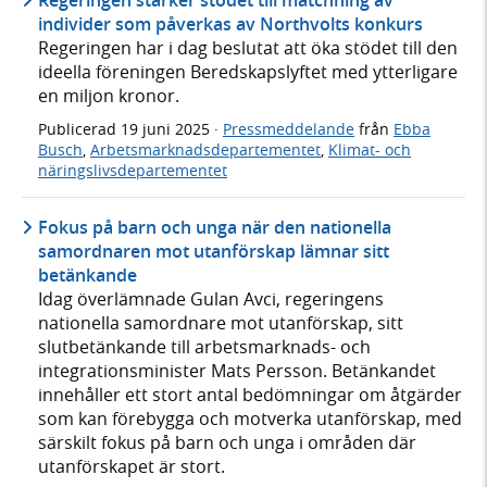
Regeringen stärker stödet till matchning av
individer som påverkas av Northvolts konkurs
Regeringen har i dag beslutat att öka stödet till den
ideella föreningen Beredskapslyftet med ytterligare
en miljon kronor.
Publicerad
19 juni 2025
·
Pressmeddelande
från
Ebba
Busch
,
Arbetsmarknadsdepartementet
,
Klimat- och
näringslivsdepartementet
Fokus på barn och unga när den nationella
samordnaren mot utanförskap lämnar sitt
betänkande
Idag överlämnade Gulan Avci, regeringens
nationella samordnare mot utanförskap, sitt
slutbetänkande till arbetsmarknads- och
integrationsminister Mats Persson. Betänkandet
innehåller ett stort antal bedömningar om åtgärder
som kan förebygga och motverka utanförskap, med
särskilt fokus på barn och unga i områden där
utanförskapet är stort.