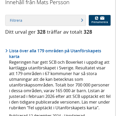
Innehåll från Mats Persson
Filtrera
Prenumerera
Ditt urval ger
328
träffar av totalt
328
Lista över alla 179 områden på Utanförskapets
karta
Regeringen har gett SCB och Boverket i uppdrag att
kartlägga utanförskapet i Sverige. Resultatet visar
att 179 områden i 67 kommuner har så stora
utmaningar att de kan betecknas som
utanförskapsområden. Totalt bor 700 000 personer
i dessa områden, varav 165 000 är barn. Listan är
justerad i februari 2026 efter att SCB upptäckt ett fel
i den tidigare publicerade versionen. Läs mer under
rubriken "Fel upptäckt i Utanförskapets karta".
Publicerad
12 december 2024
· Uppdaterad