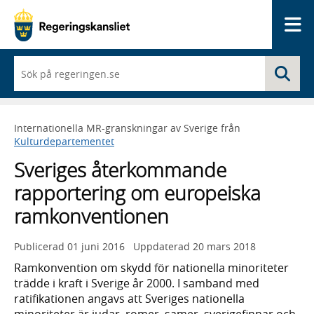
Me
När
Sö
du
börjar
skriva
så
Internationella MR-granskningar av Sverige från
framträder
Kulturdepartementet
en
lista
Sveriges återkommande
med
sökförslag
rapportering om europeiska
ramkonventionen
Publicerad
01 juni 2016
Uppdaterad
20 mars 2018
Ramkonvention om skydd för nationella minoriteter
trädde i kraft i Sverige år 2000. I samband med
ratifikationen angavs att Sveriges nationella
minoriteter är judar, romer, samer, sverigefinnar och