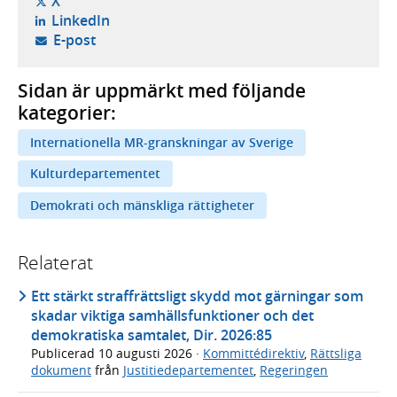
- öppnas i ny flik, extern webbplats,
X
- öppnas i ny flik, extern webbplats,
LinkedIn
- öppnar din e-postklient,
E-post
Sidan är uppmärkt med följande
kategorier:
Internationella MR-granskningar av Sverige
Kulturdepartementet
Demokrati och mänskliga rättigheter
Relaterat
Ett stärkt straffrättsligt skydd mot gärningar som
skadar viktiga samhällsfunktioner och det
demokratiska samtalet, Dir. 2026:85
Publicerad
10 augusti 2026
·
Kommittédirektiv
,
Rättsliga
dokument
från
Justitiedepartementet
,
Regeringen