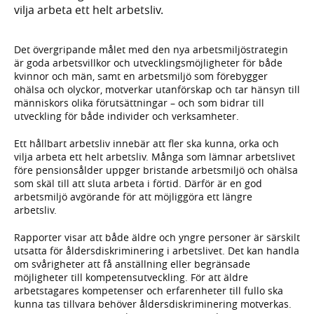
vilja arbeta ett helt arbetsliv.
Det övergripande målet med den nya arbetsmiljöstrategin
är goda arbetsvillkor och utvecklingsmöjligheter för både
kvinnor och män, samt en arbetsmiljö som förebygger
ohälsa och olyckor, motverkar utanförskap och tar hänsyn till
människors olika förutsättningar – och som bidrar till
utveckling för både individer och verksamheter.
Ett hållbart arbetsliv innebär att fler ska kunna, orka och
vilja arbeta ett helt arbetsliv. Många som lämnar arbetslivet
före pensionsålder uppger bristande arbetsmiljö och ohälsa
som skäl till att sluta arbeta i förtid. Därför är en god
arbetsmiljö avgörande för att möjliggöra ett längre
arbetsliv.
Rapporter visar att både äldre och yngre personer är särskilt
utsatta för åldersdiskriminering i arbetslivet. Det kan handla
om svårigheter att få anställning eller begränsade
möjligheter till kompetensutveckling. För att äldre
arbetstagares kompetenser och erfarenheter till fullo ska
kunna tas tillvara behöver åldersdiskriminering motverkas.