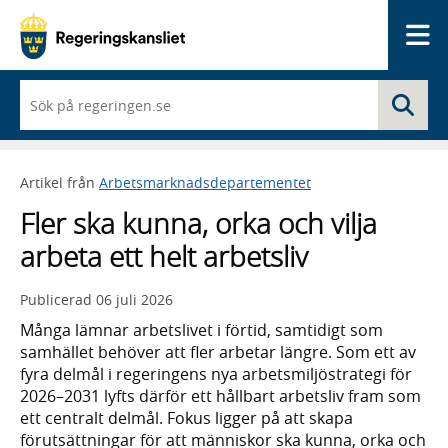
Me
När
Sö
du
börjar
skriva
så
Artikel från
Arbetsmarknadsdepartementet
framträder
en
Fler ska kunna, orka och vilja
lista
med
arbeta ett helt arbetsliv
sökförslag
Publicerad
06 juli 2026
Många lämnar arbetslivet i förtid, samtidigt som
samhället behöver att fler arbetar längre. Som ett av
fyra delmål i regeringens nya arbetsmiljöstrategi för
2026–2031 lyfts därför ett hållbart arbetsliv fram som
ett centralt delmål. Fokus ligger på att skapa
förutsättningar för att människor ska kunna, orka och