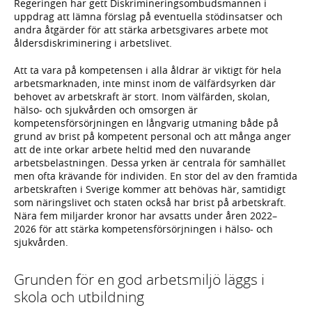
Regeringen har gett Diskrimineringsombudsmannen i
uppdrag att lämna förslag på eventuella stödinsatser och
andra åtgärder för att stärka arbetsgivares arbete mot
åldersdiskriminering i arbetslivet.
Att ta vara på kompetensen i alla åldrar är viktigt för hela
arbetsmarknaden, inte minst inom de välfärdsyrken där
behovet av arbetskraft är stort. Inom välfärden, skolan,
hälso- och sjukvården och omsorgen är
kompetensförsörjningen en långvarig utmaning både på
grund av brist på kompetent personal och att många anger
att de inte orkar arbete heltid med den nuvarande
arbetsbelastningen. Dessa yrken är centrala för samhället
men ofta krävande för individen. En stor del av den framtida
arbetskraften i Sverige kommer att behövas här, samtidigt
som näringslivet och staten också har brist på arbetskraft.
Nära fem miljarder kronor har avsatts under åren 2022–
2026 för att stärka kompetensförsörjningen i hälso- och
sjukvården.
Grunden för en god arbetsmiljö läggs i
skola och utbildning