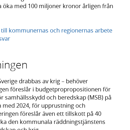
ka öka med 100 miljoner kronor årligen från
till kommunernas och regionernas arbete
svar
ningen
 Sverige drabbas av krig – behöver
gen föreslår i budgetpropropositionen för
n för samhällsskydd och beredskap (MSB) på
ch med 2024, för upprustning och
ngen föreslår även ett tillskott på 40
stärka den kommunala räddningstjänstens
dskap och krig.