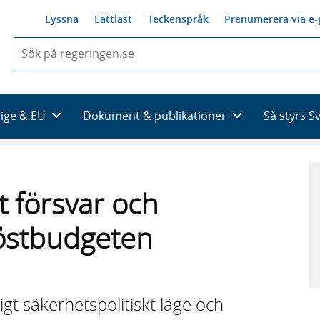
Lyssna
Lättläst
Teckenspråk
Prenumerera via e-
När
du
börjar
skriva
så
rige & EU
Dokument & publikationer
Så styrs S
framträder
en
lista
med
sökförslag
lt försvar och
höstbudgeten
rligt säkerhetspolitiskt läge och