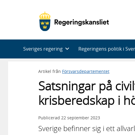
Huvudnavigering
Sveriges regering
Regeringens politik i Sve
Artikel från
Försvarsdepartementet
Satsningar på civi
krisberedskap i 
Publicerad
22 september 2023
Sverige befinner sig i ett allva