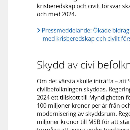
krisberedskap och civilt försvar s
och med 2024.
Pressmeddelande: Ökade bidrag 
med krisberedskap och civilt för
Skydd av civilbefolk
Om det värsta skulle inträffa – att
civilbefolkningen skyddas. Regerin
2024 ett tillskott till Myndighete
100 miljoner kronor per år från o
modernisering av skyddsrum. Regeri
miljoner kronor till MSB för att 
förmåga att agera under höjd bere