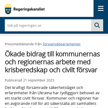
Me
När
Sö
du
börjar
skriva
så
Pressmeddelande från
Försvarsdepartementet
framträder
en
Ökade bidrag till kommunernas
lista
med
och regionernas arbete med
sökförslag
krisberedskap och civilt försvar
Publicerad
21 september 2023
Det kraftigt försämrade säkerhetsläget och
erfarenheter från Ukraina har tydliggjort behovet av
ett starkt civilt försvar. Kommuner och regioner har
en avgörande roll för att säkerställa att samhällets