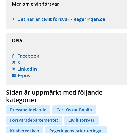
Mer om civilt försvar
Det här är civilt försvar - Regeringen.se
Dela
- öppnas i ny flik, extern webbplats,
Facebook
- öppnas i ny flik, extern webbplats,
X
- öppnas i ny flik, extern webbplats,
LinkedIn
- öppnar din e-postklient,
E-post
Sidan är uppmärkt med följande
kategorier
Pressmeddelande
Carl-Oskar Bohlin
Försvarsdepartementet
Civilt försvar
Krisberedskap
Regeringens prioriteringar