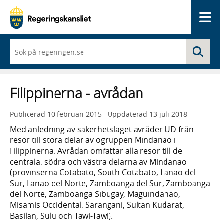
Me
När
Sö
du
börjar
skriva
så
Filippinerna - avrådan
framträder
en
lista
Publicerad
10 februari 2015
Uppdaterad
13 juli 2018
med
sökförslag
Med anledning av säkerhetsläget avråder UD från
resor till stora delar av ögruppen Mindanao i
Filippinerna. Avrådan omfattar alla resor till de
centrala, södra och västra delarna av Mindanao
(provinserna Cotabato, South Cotabato, Lanao del
Sur, Lanao del Norte, Zamboanga del Sur, Zamboanga
del Norte, Zamboanga Sibugay, Maguindanao,
Misamis Occidental, Sarangani, Sultan Kudarat,
Basilan, Sulu och Tawi-Tawi).