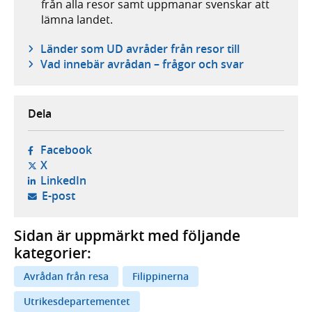
från alla resor samt uppmanar svenskar att
lämna landet.
Länder som UD avråder från resor till
Vad innebär avrådan – frågor och svar
Dela
- öppnas i ny flik, extern webbplats,
Facebook
- öppnas i ny flik, extern webbplats,
X
- öppnas i ny flik, extern webbplats,
LinkedIn
- öppnar din e-postklient,
E-post
Sidan är uppmärkt med följande
kategorier:
Avrådan från resa
Filippinerna
Utrikesdepartementet