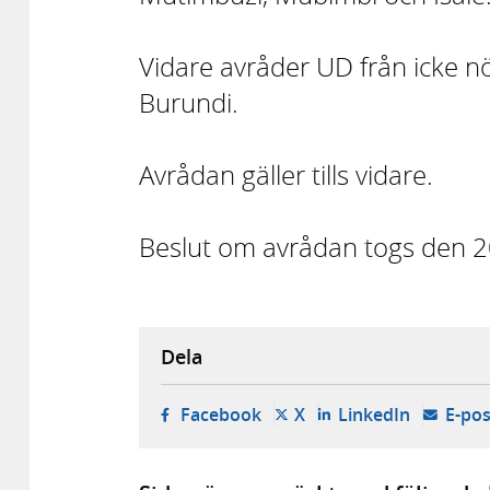
Vidare avråder UD från icke nö
Burundi.
Avrådan gäller tills vidare.
Beslut om avrådan togs den 
Dela
- öppnas i ny flik, extern w
- öppnas i ny flik, ext
- öppnas i
Facebook
X
LinkedIn
E-pos