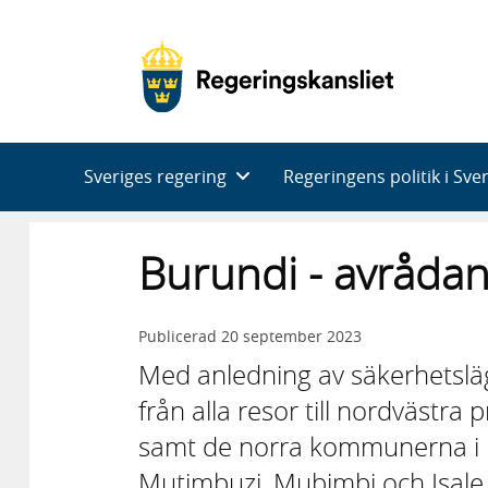
Huvudnavigering
Sveriges regering
Regeringens politik i Sve
Burundi - avråda
Publicerad
20 september 2023
Med anledning av säkerhetslä
från alla resor till nordvästr
samt de norra kommunerna i 
Mutimbuzi, Mubimbi och Isale