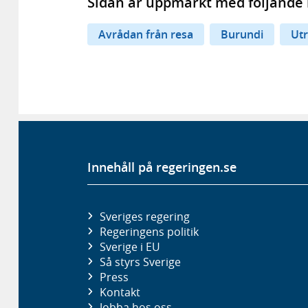
Sidan är uppmärkt med följande 
Avrådan från resa
Burundi
Ut
Innehåll på regeringen.se
Sveriges regering
Regeringens politik
Sverige i EU
Så styrs Sverige
Press
Kontakt
Jobba hos oss