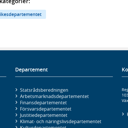
kategorier:
rikesdepartementet
Departement
Ko
Statsrådsberedningen
Reg
10
Arbetsmarknads­departementet
Väx
Finans­departementet
Försvars­departementet
Justitie­departementet
Klimat- och näringslivs­departementet
Kultur­departementet