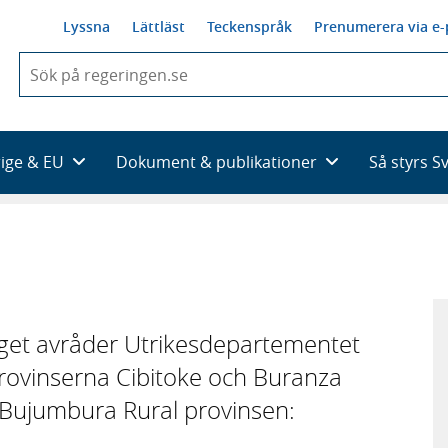
Lyssna
Lättläst
Teckenspråk
Prenumerera via e-
När
du
börjar
skriva
så
rige & EU
Dokument & publikationer
Så styrs S
framträder
en
lista
n
med
sökförslag
get avråder Utrikesdepartementet
a provinserna Cibitoke och Buranza
Bujumbura Rural provinsen:
.