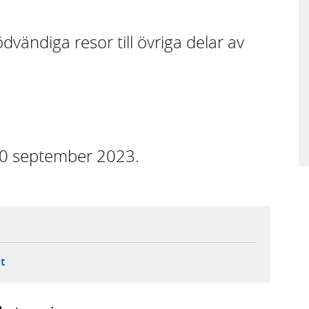
dvändiga resor till övriga delar av
20 september 2023.
ebbplats,
ern webbplats,
 ny flik, extern webbplats,
- öppnar din e-postklient,
t