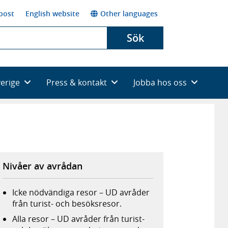
post
English website
Other languages
Sök
verige
Press & kontakt
Jobba hos oss
Nivåer av avrådan
Icke nödvändiga resor – UD avråder
från turist- och besöksresor.
Alla resor – UD avråder från turist-