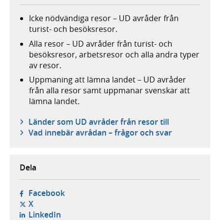
Icke nödvändiga resor – UD avråder från
turist- och besöksresor.
Alla resor – UD avråder från turist- och
besöksresor, arbetsresor och alla andra typer
av resor.
Uppmaning att lämna landet – UD avråder
från alla resor samt uppmanar svenskar att
lämna landet.
Länder som UD avråder från resor till
Vad innebär avrådan – frågor och svar
Dela
- öppnas i ny flik, extern webbplats,
Facebook
- öppnas i ny flik, extern webbplats,
X
- öppnas i ny flik, extern webbplats,
LinkedIn