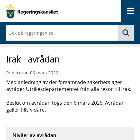
Me
När
Sö
du
börjar
skriva
så
Irak - avrådan
framträder
en
lista
Publicerad
06 mars 2026
med
sökförslag
Med anledning av det försämrade säkerhetsläget
avråder Utrikesdepartementet från alla resor till Irak.
Beslut om avrådan togs den 6 mars 2026. Avrådan
gäller tills vidare.
Nivåer av avrådan